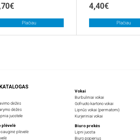
,70€
4,40€
Plačiau
Plačiau
 KATALOGAS
Vokai
Burbuliniai vokai
avimo dėžės
Gofruoto kartono vokai
darymo dėžės
Lipnūs vokai (permatomi)
pnia juostele
Kurjeriniai vokai
 plėvelė
Biuro prekės
psauginė plėvelė
Lipni juosta
velė
Biuro popierius