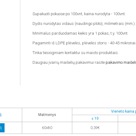
Supakuoti pokuose po 100vnt, kaina nurodyta - 100vnt.
Dydis nurodytas vidaus (naudingo ploto), milimetrais (mm.).
Minimalus parduodamas kiekis yra 1 pokas, t.y. 100vnt.
Pagaminti iš LDPE plėvelės, plėvelės storis - 40-45 mikronai
Tinka tiesioginiam kontaktui su maisto produktais.
Daugiau įvairių maišelių pakavimui rasite
pakavimo maišeli
Vieneto kaina p
į
Matmenys
≤ 10
lį
60x80
0,39€