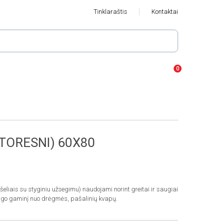
Tinklaraštis
Kontaktai
STORESNI) 60X80
eliais su styginiu užsegimu) naudojami norint greitai ir saugiai
ugo gaminį nuo drėgmės, pašalinių kvapų.