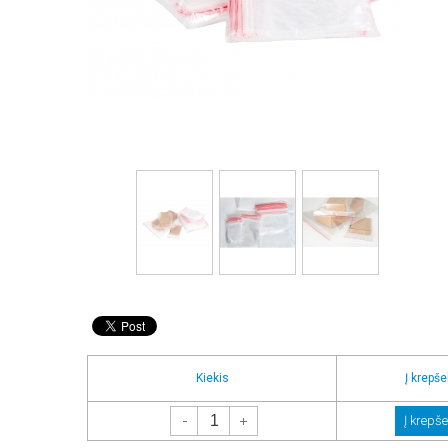
Kiekis
Į krepšel
-
+
Į krepše