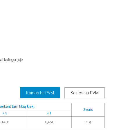
.
ai
kategorijoje.
Kainos be PVM
Kainos su PVM
erkant tam tikrą kiekį
Svoris
≤ 5
≤ 1
0,40€
0,45€
71g