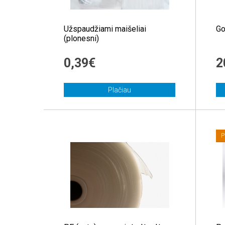
Užspaudžiami maišeliai
Go
(plonesni)
0,39€
2
Plačiau
P