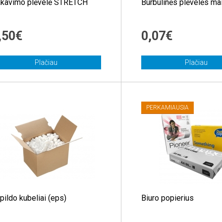
kavimo plėvelė STRETCH
Burbulinės plėvelės mai
,50€
0,07€
Plačiau
Plačiau
PERKAMIAUSIA
pildo kubeliai (eps)
Biuro popierius