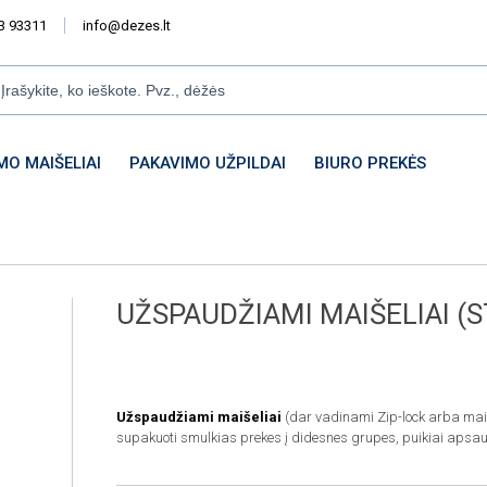
3 93311
info@dezes.lt
MO MAIŠELIAI
PAKAVIMO UŽPILDAI
BIURO PREKĖS
UŽSPAUDŽIAMI MAIŠELIAI (
Užspaudžiami maišeliai
(dar vadinami Zip-lock arba maiš
supakuoti smulkias prekes į didesnes grupes, puikiai apsa