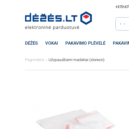
+370 67
DĖŽĖS
VOKAI
PAKAVIMO PLĖVELĖ
PAKAVI
Pagrindinis
Užspaudžiami maišeliai (storesni)