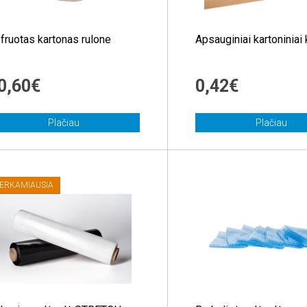
fruotas kartonas rulone
Apsauginiai kartoniniai
0,60€
0,42€
Plačiau
Plačiau
ERKAMIAUSIA