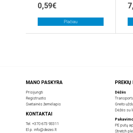
0,59€
7
Plačiau
MANO PASKYRA
PREKIŲ
Prisijungti
Dėžės
Registruotis
Transport
Svetainės žemėlapis
Greito už
Dėžės su li
KONTAKTAI
Pakavimo
Tel.
+370 673 93311
PE putų a
El.p.
info@dezes.lt
Stretch plė