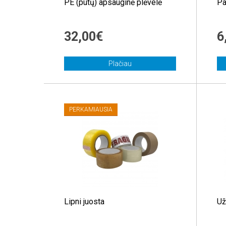
PE (putų) apsauginė plėvelė
Pa
32,00€
6
Plačiau
PERKAMIAUSIA
Lipni juosta
Už