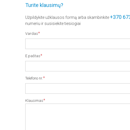
Turite klausimų?
+370 67
Užpildykite užklausos formą arba skambinkite
numeriu ir susisiekite tiesiogiai
*
Vardas
*
E.paštas
*
Telefono nr.
*
Klausimas