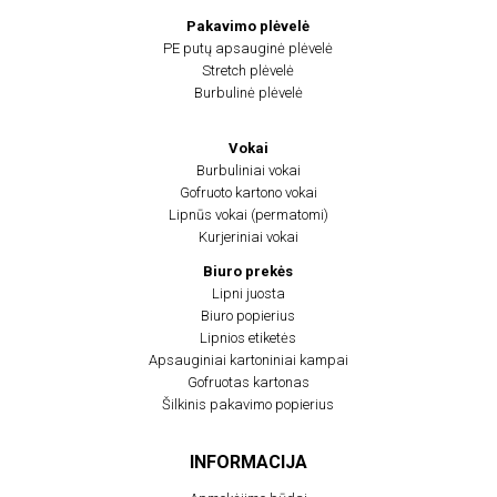
Pakavimo plėvelė
PE putų apsauginė plėvelė
Stretch plėvelė
Burbulinė plėvelė
Vokai
Burbuliniai vokai
Gofruoto kartono vokai
Lipnūs vokai (permatomi)
Kurjeriniai vokai
Biuro prekės
Lipni juosta
Biuro popierius
Lipnios etiketės
Apsauginiai kartoniniai kampai
Gofruotas kartonas
Šilkinis pakavimo popierius
INFORMACIJA