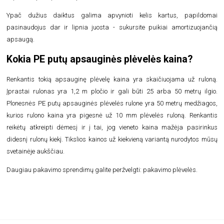
Ypač dužius daiktus galima apvynioti kelis kartus, papildomai
pasinaudojus dar ir lipnia juosta - sukursite puikiai amortizuojančią
apsaugą.
Kokia PE putų apsauginės plėvelės kaina?
Renkantis tokią apsauginę plėvelę kaina yra skaičiuojama už ruloną.
Įprastai rulonas yra 1,2 m pločio ir gali būti 25 arba 50 metrų ilgio.
Plonesnės PE putų apsauginės plėvelės rulone yra 50 metrų medžiagos,
kurios rulono kaina yra pigesnė už 10 mm plėvelės ruloną. Renkantis
reikėtų atkreipti dėmesį ir į tai, jog vieneto kaina mažėja pasirinkus
didesnį rulonų kiekį. Tikslios kainos už kiekvieną variantą nurodytos mūsų
svetainėje aukščiau.
Daugiau pakavimo sprendimų galite peržvelgti:
pakavimo plėvelės
.