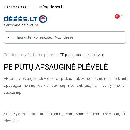
+370 673 93311
info@dezes.lt
Pagrindinis
Burbulinė plėvelė
PE putų apsauginė plėvelė
PE PUTŲ APSAUGINĖ PLĖVELĖ
PE putų apsauginė plėvelė - tai puikus pakavimo sprendimas siekiant
apsaugoti norimų daiktų paviršių nuo subraižymų, nusitrynimo ar
sudužimų.
Sandėlyje pastoviai turime 0,8mm, 2mm, 5mm ir 10mm storio putų PE
plėvelės.