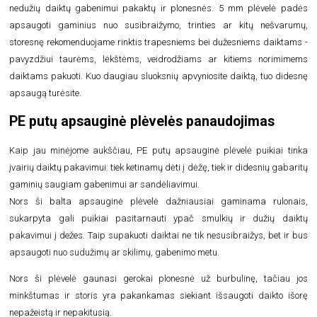
nedužių daiktų gabenimui pakaktų ir plonesnės. 5 mm plėvelė padės
apsaugoti gaminius nuo susibraižymo, trinties ar kitų nešvarumų,
storesnę rekomenduojame rinktis trapesniems bei dužesniems daiktams -
pavyzdžiui taurėms, lėkštėms, veidrodžiams ar kitiems norimimems
daiktams pakuoti. Kuo daugiau sluoksnių apvyniosite daiktą, tuo didesnę
apsaugą turėsite.
PE putų apsauginė plėvelės panaudojimas
Kaip jau minėjome aukščiau, PE putų apsauginė plėvelė puikiai tinka
įvairių daiktų pakavimui: tiek ketinamų dėti į dėžę, tiek ir didesnių gabaritų
gaminių saugiam gabenimui ar sandėliavimui.
Nors ši balta apsauginė plėvelė dažniausiai gaminama rulonais,
sukarpyta gali puikiai pasitarnauti ypač smulkių ir dužių daiktų
pakavimui į dežes. Taip supakuoti daiktai ne tik nesusibraižys, bet ir bus
apsaugoti nuo sudužimų ar skilimų, gabenimo metu.
Nors ši plėvelė gaunasi gerokai plonesnė už burbulinę, tačiau jos
minkštumas ir storis yra pakankamas siekiant išsaugoti daikto išorę
nepažeistą ir nepakitusią.