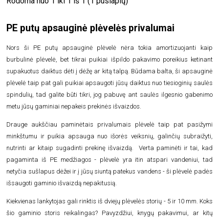
Rodoma nuo 1 iki 1 iš 1 (1 puslapių)
PE putų apsauginė plėvelės privalumai
Nors ši PE putų apsauginė plėvelė nėra tokia amortizuojanti kaip
burbulinė plėvelė, bet tikrai puikiai išpildo pakavimo poreikius ketinant
supakuotus daiktus dėti į dėžę ar kitą talpą. Būdama balta, ši apsauginė
plėvelė taip pat gali puikiai apsaugoti jūsų daiktus nuo tiesioginių saulės
spindulių, tad galite būti tikri, jog pabuvę ant saulės ilgesnio gabenimo
metu jūsų gaminiai nepakeis prekinės išvaizdos.
Drauge aukščiau paminėtais privalumais plėvelė taip pat pasižymi
minkštumu ir puikia apsauga nuo išorės veiksnių, galinčių subraižyti,
nutrinti ar kitaip sugadinti prekinę išvaizdą. Verta paminėti ir tai, kad
pagaminta iš PE medžiagos - plėvelė yra itin atspari vandeniui, tad
netyčia sušlapus dėžei ir į jūsų siuntą patekus vandens - ši plėvelė padės
išsaugoti gaminio išvaizdą nepakitusią.
Kiekvienas lankytojas gali rinktis iš dviejų plėvelės storių - 5 ir 10 mm. Koks
šio gaminio storis reikalingas? Pavyzdžiui, knygų pakavimui, ar kitų