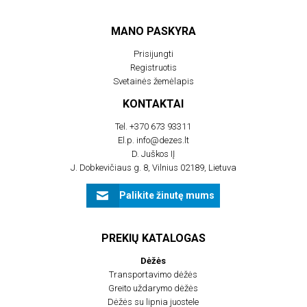
MANO PASKYRA
Prisijungti
Registruotis
Svetainės žemėlapis
KONTAKTAI
Tel.
+370 673 93311
El.p.
info@dezes.lt
D. Juškos IĮ
J. Dobkevičiaus g. 8, Vilnius 02189, Lietuva
Palikite žinutę mums
PREKIŲ KATALOGAS
Dėžės
Transportavimo dėžės
Greito uždarymo dėžės
Dėžės su lipnia juostele