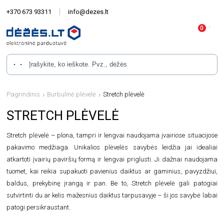
+370 673 93311
info@dezes.lt
Pagrindinis
Burbulinė plėvelė
Stretch plėvelė
STRETCH PLĖVELĖ
Stretch plėvelė – plona, tampri ir lengvai naudojama įvairiose situacijose
pakavimo medžiaga. Unikalios plėvelės savybės leidžia jai idealiai
atkartoti įvairių paviršių formą ir lengvai priglusti. Ji dažnai naudojama
tuomet, kai reikia supakuoti pavienius daiktus ar gaminius, pavyzdžiui,
baldus, prekybinę įrangą ir pan. Be to, Stretch plėvelė gali patogiai
sutvirtinti du ar kelis mažesnius daiktus tarpusavyje – ši jos savybė labai
patogi persikraustant.