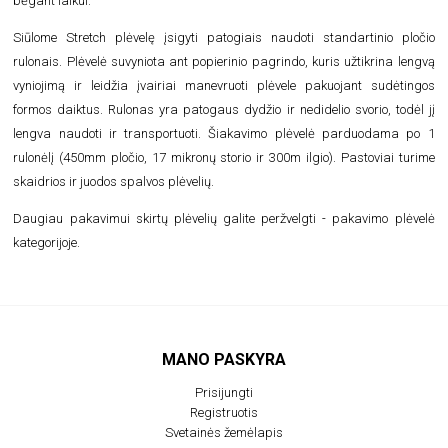
bėgant laikui.
Siūlome Stretch plėvelę įsigyti patogiais naudoti standartinio pločio
rulonais. Plėvelė suvyniota ant popierinio pagrindo, kuris užtikrina lengvą
vyniojimą ir leidžia įvairiai manevruoti plėvele pakuojant sudėtingos
formos daiktus. Rulonas yra patogaus dydžio ir nedidelio svorio, todėl jį
lengva naudoti ir transportuoti. Šiakavimo plėvelė parduodama po 1
rulonėlį (450mm pločio, 17 mikronų storio ir 300m ilgio). Pastoviai turime
skaidrios ir juodos spalvos plėvelių.
Daugiau pakavimui skirtų plėvelių galite peržvelgti -
pakavimo plėvelė
kategorijoje.
MANO PASKYRA
Prisijungti
Registruotis
Svetainės žemėlapis