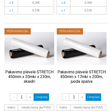
≤ 6
6,36€
≤ 6
6,36€
≤ 1
6,53€
≤ 1
6,53€
PERKAMIAUSIA
PERKAMIAUSIA
Pakavimo plėvelė STRETCH
Pakavimo plėvelė STRETCH
450mm x 20mkr x 230m,
450mm x 17mkr x 200m,
skaidri
juoda spalva
-
+
-
+
Į krepšelį
Į krepšelį
Kiekis
Vieneto kaina (be PVM)
Kiekis
Vieneto kaina (be PVM)