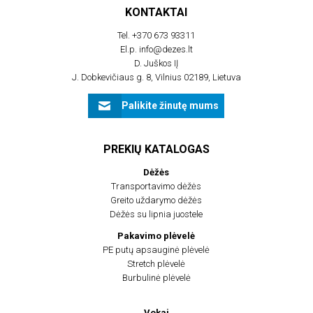
KONTAKTAI
Tel.
+370 673 93311
El.p.
info@dezes.lt
D. Juškos IĮ
J. Dobkevičiaus g. 8, Vilnius 02189, Lietuva
Palikite žinutę mums
PREKIŲ KATALOGAS
Dėžės
Transportavimo dėžės
Greito uždarymo dėžės
Dėžės su lipnia juostele
Pakavimo plėvelė
PE putų apsauginė plėvelė
Stretch plėvelė
Burbulinė plėvelė
Vokai