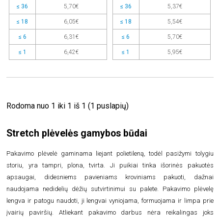
≤ 36
5,70€
≤ 36
5,37€
≤ 18
6,05€
≤ 18
5,54€
≤ 6
6,31€
≤ 6
5,70€
≤ 1
6,42€
≤ 1
5,95€
Rodoma nuo 1 iki 1 iš 1 (1 puslapių)
Stretch plėvelės gamybos būdai
Pakavimo plėvelė gaminama liejant polietileną, todėl pasižymi tolygiu
storiu, yra tampri, plona, tvirta. Ji puikiai tinka išorinės pakuotės
apsaugai, didesniems pavieniams kroviniams pakuoti, dažnai
naudojama nedidelių dėžių sutvirtinimui su palete. Pakavimo plėvelę
lengva ir patogu naudoti, ji lengvai vyniojama, formuojama ir limpa prie
įvairių paviršių. Atliekant pakavimo darbus nėra reikalingas joks