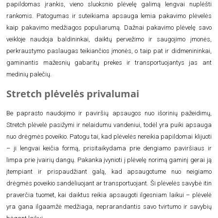
papildomas įrankis, vieno sluoksnio plėvelę galimą lengvai nuplėšti
rankomis. Patogumas ir suteikiama apsauga lemia pakavimo plėvelės
kaip pakavimo medžiagos populiarumą. Dažnai pakavimo plėvelę savo
veikloje naudoja baldininkai, daiktų pervežimo ir saugojimo įmonės,
perkraustymo paslaugas teikiančios įmonės, o taip pat ir didmenininkai,
gaminantis mažesnių gabaritų prekes ir transportuojantys jas ant
medinių palečių.
Stretch plėvelės privalumai
Be paprasto naudojimo ir paviršių apsaugos nuo išorinių pažeidimų,
Stretch plėvelė pasižymi ir nelaidumu vandeniui, todėl yra puiki apsauga
nuo drėgmės poveikio. Patogu tai, kad plėvelės nereikia papildomai klijuoti
– ji lengvai keičia formą, prisitaikydama prie dengiamo paviršiaus ir
limpa prie įvairių dangų. Pakanka įvynioti į plėvelę norimą gaminį gerai ją
įtempiant ir prispaudžiant galą, kad apsaugotume nuo neigiamo
drėgmės poveikio sandėliuojant ar transportuojant. Ši plėvelės savybė itin
praverčia tuomet, kai daiktus reikia apsaugoti ilgesniam laikui – plėvelė
yra gana ilgaamžė medžiaga, neprarandantis savo tvirtumo ir savybių