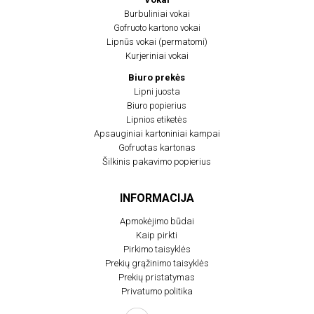
Burbuliniai vokai
Gofruoto kartono vokai
Lipnūs vokai (permatomi)
Kurjeriniai vokai
Biuro prekės
Lipni juosta
Biuro popierius
Lipnios etiketės
Apsauginiai kartoniniai kampai
Gofruotas kartonas
Šilkinis pakavimo popierius
INFORMACIJA
Apmokėjimo būdai
Kaip pirkti
Pirkimo taisyklės
Prekių grąžinimo taisyklės
Prekių pristatymas
Privatumo politika