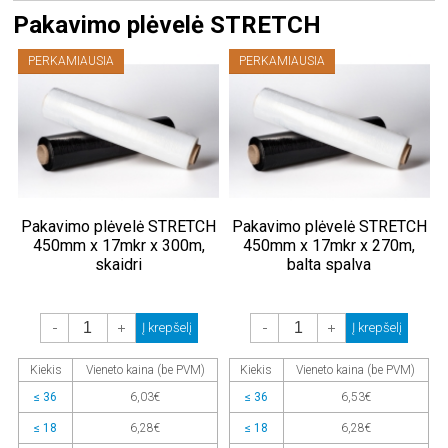
Pakavimo plėvelė STRETCH
PERKAMIAUSIA
PERKAMIAUSIA
Pakavimo plėvelė STRETCH
Pakavimo plėvelė STRETCH
450mm x 17mkr x 300m,
450mm x 17mkr x 270m,
skaidri
balta spalva
-
+
-
+
Į krepšelį
Į krepšelį
Kiekis
Vieneto kaina (be PVM)
Kiekis
Vieneto kaina (be PVM)
≤ 36
6,03€
≤ 36
6,53€
≤ 18
6,28€
≤ 18
6,28€