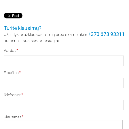
Turite klausimų?
+370 673 93311
Užpildykite užklausos formą arba skambinkite
numeriu ir susisiekite tiesiogiai
*
Vardas
*
E.paštas
*
Telefono nr.
*
Klausimas