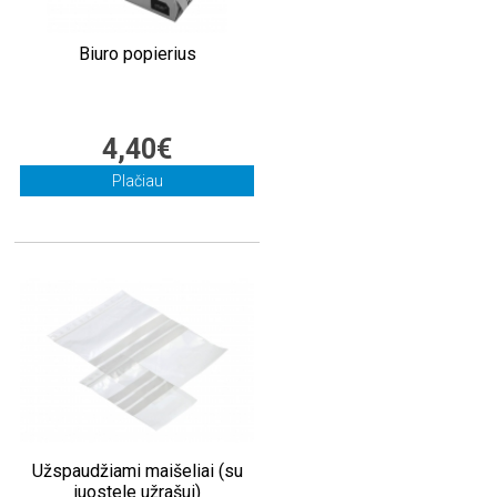
Biuro popierius
4,40€
Plačiau
Užspaudžiami maišeliai (su
juostele užrašui)