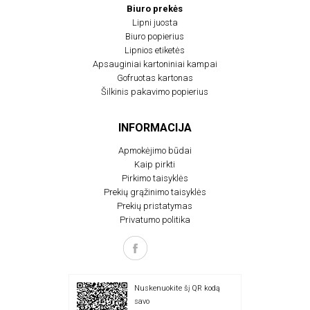
Biuro prekės
Lipni juosta
Biuro popierius
Lipnios etiketės
Apsauginiai kartoniniai kampai
Gofruotas kartonas
Šilkinis pakavimo popierius
INFORMACIJA
Apmokėjimo būdai
Kaip pirkti
Pirkimo taisyklės
Prekių grąžinimo taisyklės
Prekių pristatymas
Privatumo politika
Nuskenuokite šį QR kodą
savo