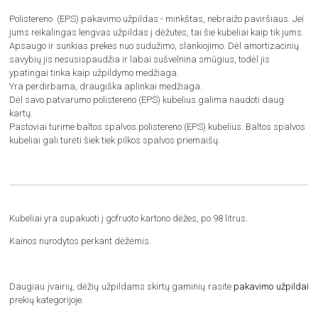
Polistereno (EPS) pakavimo užpildas - minkštas, nebraižo paviršiaus. Jei
jums reikalingas lengvas užpildas į dėžutes, tai šie kubeliai kaip tik jums.
Apsaugo ir sunkias prekes nuo sudužimo, slankiojimo. Dėl amortizacinių
savybių jis nesusispaudžia ir labai sušvelnina smūgius, todėl jis
ypatingai tinka kaip užpildymo medžiaga.
Yra perdirbama, draugiška aplinkai medžiaga.
Dėl savo patvarumo polistereno (EPS) kubelius galima naudoti daug
kartų.
Pastoviai turime baltos spalvos polistereno (EPS) kubelius. Baltos spalvos
kubeliai gali turėti šiek tiek pilkos spalvos priemaišų.
Kubeliai yra supakuoti į gofruoto kartono dėžes, po 98 litrus.
Kainos nurodytos perkant dėžėmis.
Daugiau įvairių, dėžių užpildams skirtų gaminių rasite
pakavimo užpildai
prekių kategorijoje.