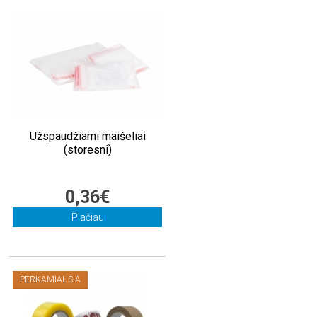
Užspaudžiami maišeliai
(storesni)
0,36€
Plačiau
PERKAMIAUSIA