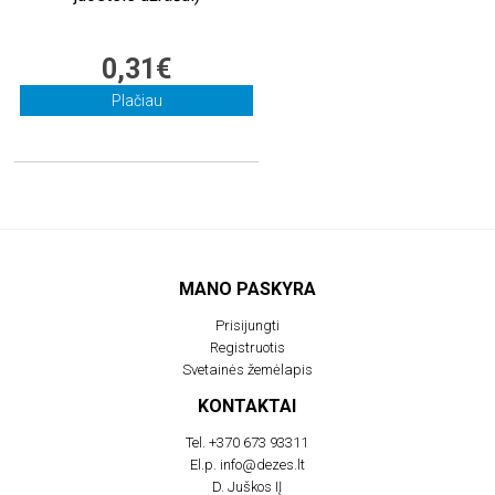
0,31€
Plačiau
MANO PASKYRA
Prisijungti
Registruotis
Svetainės žemėlapis
KONTAKTAI
Tel.
+370 673 93311
El.p.
info@dezes.lt
D. Juškos IĮ