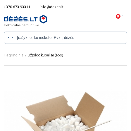
+370 673 93311
info@dezes.lt
Pagrindinis
Užpildo kubeliai (eps)