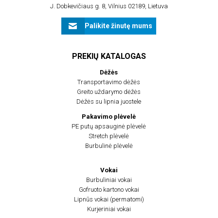
J. Dobkevičiaus g. 8, Vilnius 02189, Lietuva
Palikite žinutę mums
PREKIŲ KATALOGAS
Dėžės
Transportavimo dėžės
Greito uždarymo dėžės
Dėžės su lipnia juostele
Pakavimo plėvelė
PE putų apsauginė plėvelė
Stretch plėvelė
Burbulinė plėvelė
Vokai
Burbuliniai vokai
Gofruoto kartono vokai
Lipnūs vokai (permatomi)
Kurjeriniai vokai