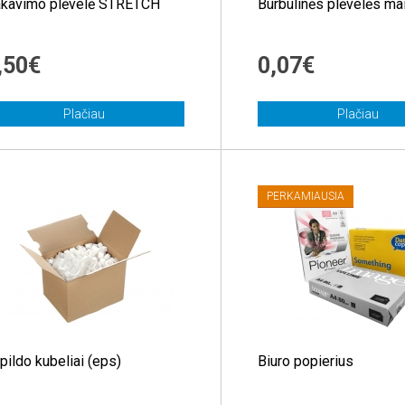
kavimo plėvelė STRETCH
Burbulinės plėvelės mai
,50€
0,07€
Plačiau
Plačiau
PERKAMIAUSIA
pildo kubeliai (eps)
Biuro popierius