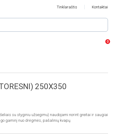
Tinklaraštis
Kontaktai
STORESNI) 250X350
eliais su styginiu užsegimu) naudojami norint greitai ir saugiai
ugo gaminį nuo drėgmės, pašalinių kvapų.