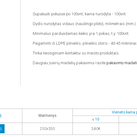
Supakuoti pokuose po 100vnt, kaina nurodyta - 100vnt.
Dydis nurodytas vidaus (naudingo ploto), milimetrais (mm.).
Minimalus parduodamas kiekis yra 1 pokas, t.y. 100vnt.
Pagaminti iš LDPE plėvelės, plėvelės storis - 40-45 mikronai
Tinka tiesioginiam kontaktui su maisto produktais.
Daugiau įvairių maišelių pakavimui rasite
pakavimo maišeli
Vieneto kaina p
į
Matmenys
≤ 10
lį
250x350
3,80€