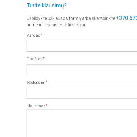
Turite klausimų?
+370 67
Užpildykite užklausos formą arba skambinkite
numeriu ir susisiekite tiesiogiai
*
Vardas
*
E.paštas
*
Telefono nr.
*
Klausimas