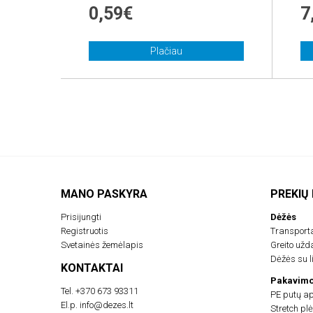
0,59€
7
Plačiau
MANO PASKYRA
PREKIŲ
Prisijungti
Dėžės
Registruotis
Transport
Svetainės žemėlapis
Greito už
Dėžės su li
KONTAKTAI
Pakavimo
Tel.
+370 673 93311
PE putų a
El.p.
info@dezes.lt
Stretch plė