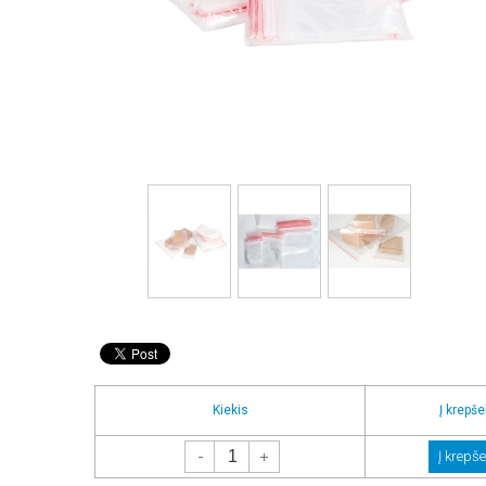
Kiekis
Į krepšel
-
+
Į krepše