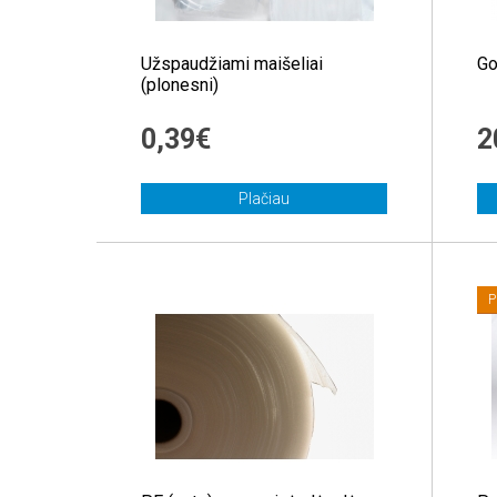
Užspaudžiami maišeliai
Go
(plonesni)
0,39€
2
Plačiau
P