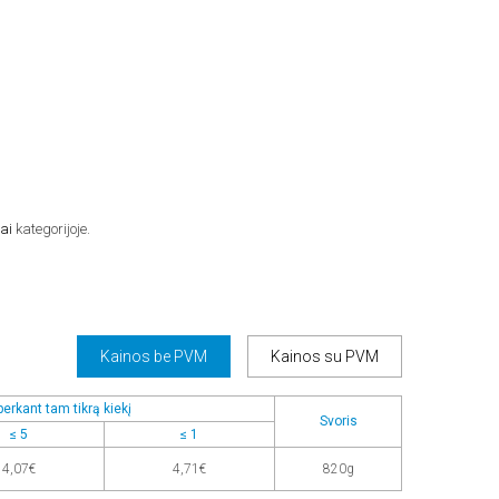
.
ai
kategorijoje.
Kainos be PVM
Kainos su PVM
erkant tam tikrą kiekį
Svoris
≤ 5
≤ 1
4,07€
4,71€
820g