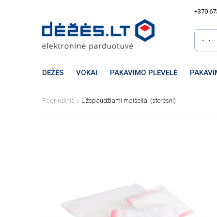
+370 67
DĖŽĖS
VOKAI
PAKAVIMO PLĖVELĖ
PAKAVI
Pagrindinis
Užspaudžiami maišeliai (storesni)