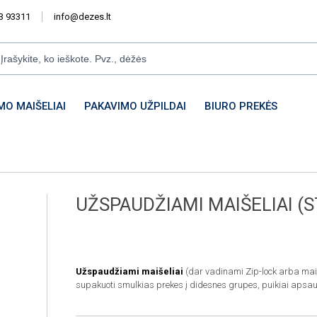
3 93311
info@dezes.lt
MO MAIŠELIAI
PAKAVIMO UŽPILDAI
BIURO PREKĖS
UŽSPAUDŽIAMI MAIŠELIAI (
Užspaudžiami maišeliai
(dar vadinami Zip-lock arba maiš
supakuoti smulkias prekes į didesnes grupes, puikiai apsa