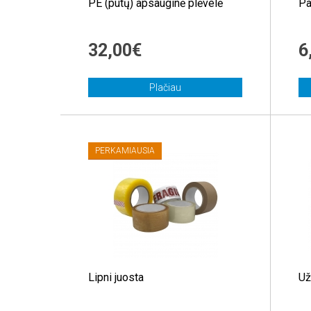
PE (putų) apsauginė plėvelė
Pa
32,00€
6
Plačiau
PERKAMIAUSIA
Lipni juosta
Už