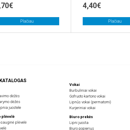
,70€
4,40€
Plačiau
Plačiau
 KATALOGAS
Vokai
Burbuliniai vokai
avimo dėžės
Gofruoto kartono vokai
darymo dėžės
Lipnūs vokai (permatomi)
pnia juostele
Kurjeriniai vokai
 plėvelė
Biuro prekės
psauginė plėvelė
Lipni juosta
velė
Biuro popierius