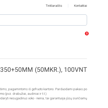
Tinklaraštis
Kontaktai
0X350+50MM (50MKR.), 100VNT
ėžėms, pagamintoms iš gofruoto kartono. Parduodami pakais po
 (pvz. drabužiai, audiniai ir t.t.).
atidaryti nesugadinus voko - neina, tai garantuoja jūsų siunčiamų