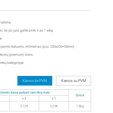
rmatoma.
, tai jūs juos galite pirkti ir po 1 voką.
e.
lijavimo liežuvėlis, milimetrais (pvz. 250x350+50mm).
ikronų (premium) storio.
rekių kategorijoje.
Kainos be PVM
Kainos su PVM
Vieneto kaina perkant tam tikrą kiekį
Svoris
≤ 2
≤ 1
5,12€
5,29€
1.6kg