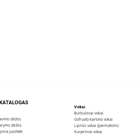
 KATALOGAS
Vokai
Burbuliniai vokai
avimo dėžės
Gofruoto kartono vokai
darymo dėžės
Lipnūs vokai (permatomi)
pnia juostele
Kurjeriniai vokai