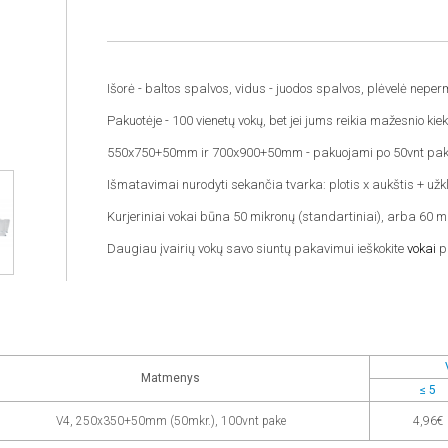
Išorė - baltos spalvos, vidus - juodos spalvos, plėvelė nepe
Pakuotėje - 100 vienetų vokų, bet jei jums reikia mažesnio kiekio
550x750+50mm ir 700x900+50mm - pakuojami po 50vnt pak
Išmatavimai nurodyti sekančia tvarka: plotis x aukštis + užk
Kurjeriniai vokai būna 50 mikronų (standartiniai), arba 60 m
Daugiau įvairių vokų savo siuntų pakavimui ieškokite
vokai
p
Matmenys
≤ 5
V4, 250x350+50mm (50mkr.), 100vnt pake
4,96€