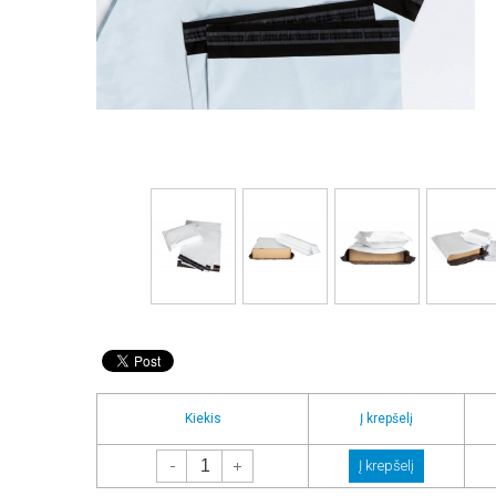
Kiekis
Į krepšelį
-
+
Į krepšelį