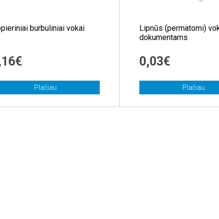
pieriniai burbuliniai vokai
Lipnūs (permatomi) vo
dokumentams
,16€
0,03€
Plačiau
Plačiau