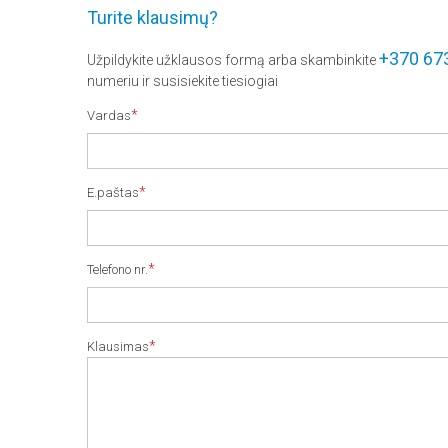
Turite klausimų?
+370 67
Užpildykite užklausos formą arba skambinkite
numeriu ir susisiekite tiesiogiai
*
Vardas
*
E.paštas
*
Telefono nr.
*
Klausimas