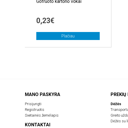
Gofruoto kartono vokai
0,23€
Plačiau
MANO PASKYRA
PREKIŲ
Prisijungti
Dėžės
Registruotis
Transport
Svetainės žemėlapis
Greito už
Dėžės su li
KONTAKTAI