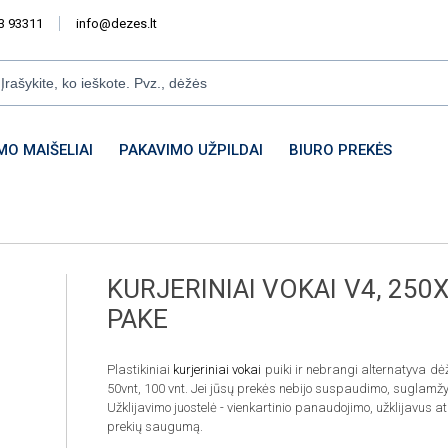
3 93311
info@dezes.lt
MO MAIŠELIAI
PAKAVIMO UŽPILDAI
BIURO PREKĖS
KURJERINIAI VOKAI V4, 25
PAKE
Plastikiniai
kurjeriniai vokai
puiki ir nebrangi alternatyva d
50vnt, 100 vnt. Jei jūsų prekės nebijo suspaudimo, suglamžymo
Užklijavimo juostelė - vienkartinio panaudojimo, užklijavus 
prekių saugumą.