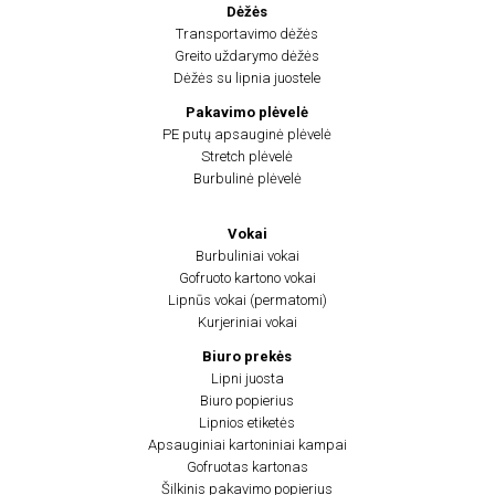
Dėžės
Transportavimo dėžės
Greito uždarymo dėžės
Dėžės su lipnia juostele
Pakavimo plėvelė
PE putų apsauginė plėvelė
Stretch plėvelė
Burbulinė plėvelė
Vokai
Burbuliniai vokai
Gofruoto kartono vokai
Lipnūs vokai (permatomi)
Kurjeriniai vokai
Biuro prekės
Lipni juosta
Biuro popierius
Lipnios etiketės
Apsauginiai kartoniniai kampai
Gofruotas kartonas
Šilkinis pakavimo popierius