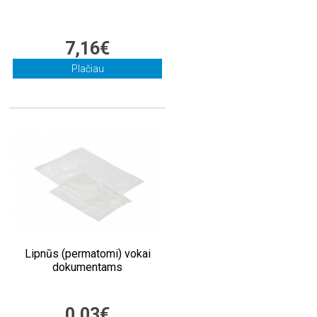
7,16€
Plačiau
Lipnūs (permatomi) vokai
dokumentams
0,03€