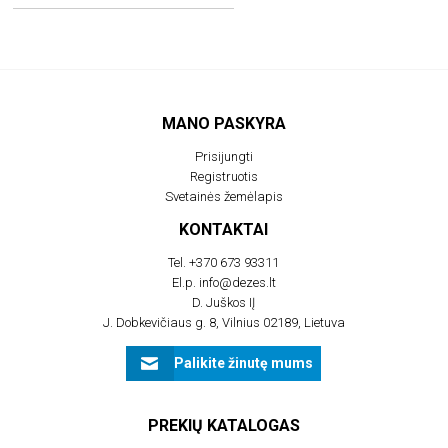
MANO PASKYRA
Prisijungti
Registruotis
Svetainės žemėlapis
KONTAKTAI
Tel.
+370 673 93311
El.p.
info@dezes.lt
D. Juškos IĮ
J. Dobkevičiaus g. 8, Vilnius 02189, Lietuva
Palikite žinutę mums
PREKIŲ KATALOGAS