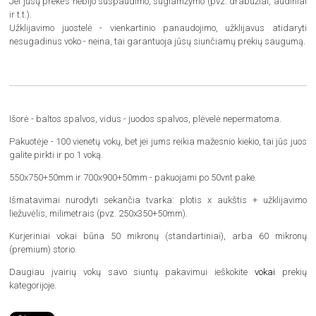
Jei jūsų prekės nebijo suspaudimo, suglamžymo (pvz. drabužiai, audiniai
ir t.t.).
Užklijavimo juostelė - vienkartinio panaudojimo, užklijavus atidaryti
nesugadinus voko - neina, tai garantuoja jūsų siunčiamų prekių saugumą.
Išorė - baltos spalvos, vidus - juodos spalvos, plėvelė nepermatoma.
Pakuotėje - 100 vienetų vokų, bet jei jums reikia mažesnio kiekio, tai jūs juos
galite pirkti ir po 1 voką.
550x750+50mm ir 700x900+50mm - pakuojami po 50vnt pake.
Išmatavimai nurodyti sekančia tvarka: plotis x aukštis + užklijavimo
liežuvėlis, milimetrais (pvz. 250x350+50mm).
Kurjeriniai vokai būna 50 mikronų (standartiniai), arba 60 mikronų
(premium) storio.
Daugiau įvairių vokų savo siuntų pakavimui ieškokite
vokai
prekių
kategorijoje.