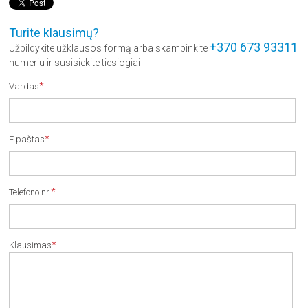
Turite klausimų?
+370 673 93311
Užpildykite užklausos formą arba skambinkite
numeriu ir susisiekite tiesiogiai
*
Vardas
*
E.paštas
*
Telefono nr.
*
Klausimas