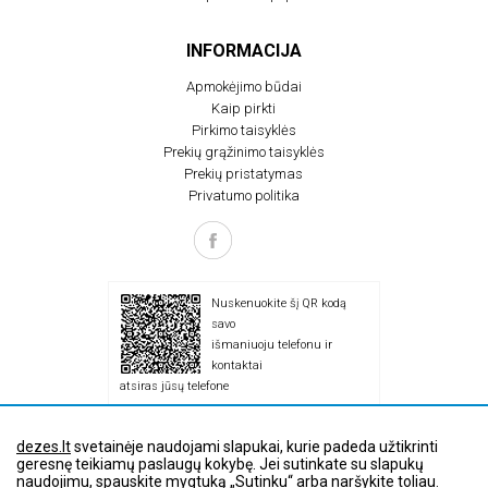
INFORMACIJA
Apmokėjimo būdai
Kaip pirkti
Pirkimo taisyklės
Prekių grąžinimo taisyklės
Prekių pristatymas
Privatumo politika
Nuskenuokite šį QR kodą
savo
išmaniuoju telefonu ir
kontaktai
atsiras jūsų telefone
dezes.lt
svetainėje naudojami slapukai, kurie padeda užtikrinti
geresnę teikiamų paslaugų kokybę. Jei sutinkate su slapukų
naudojimu, spauskite mygtuką „Sutinku“ arba naršykite toliau.