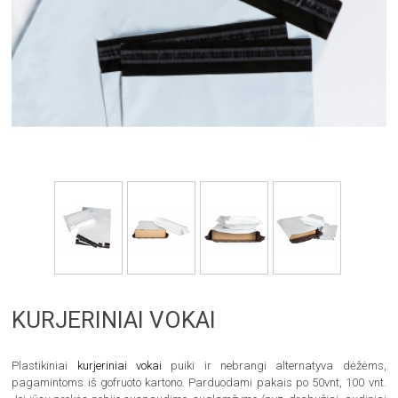
KURJERINIAI VOKAI
Plastikiniai
kurjeriniai vokai
puiki ir nebrangi alternatyva dėžėms,
pagamintoms iš gofruoto kartono. Parduodami pakais po 50vnt, 100 vnt.