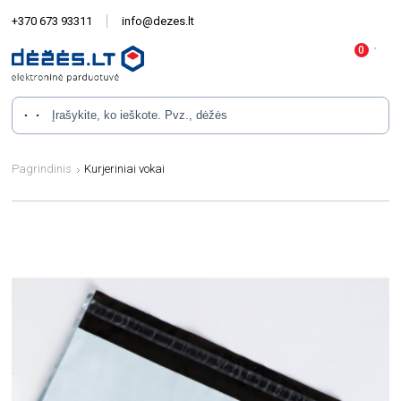
+370 673 93311
info@dezes.lt
Pagrindinis
Kurjeriniai vokai