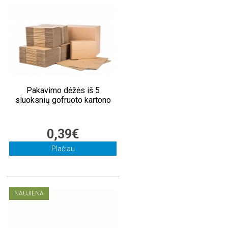
Pakavimo dėžės iš 5
sluoksnių gofruoto kartono
0,39€
Plačiau
NAUJIENA