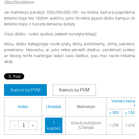
250x250x200mm.
Jei matmenys parašyti 250x250x200/150 - tai reiškia, kad yra papildoma
lenkimo linija ties 150mm aukščiu, jums tik reikia įpjauti dėžės kampus iki
lenkimo linijos ir turėsite žemesnę dėžutę.
Visos dėžės - rudos spalvos (nebent nurodyta kitaip).
Mūsų dėžės kategorijoje rasite platų dėžių asortimentą, skirtą įvairiems
poreikiams. Nesvarbu, ar jums reikia pervežti daiktus, sandėliuoti prekes
ar tiesiog norite tvarkingai laikyti savo daiktus, pas mus rasite tinkamą
dėžę.
Kainos be PVM
Kainos su PVM
Vieneto kaina pe
kie
Kiekis
Į krepšelį
Matmenys
≤ 300
≤ 100
Į
-
+
650x420x600mm
1,59€
1,61€
(C banga)
krepšelį