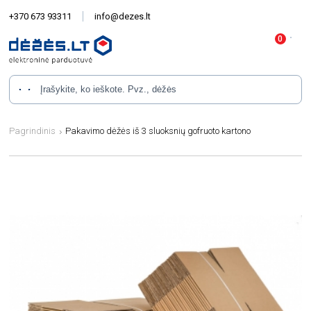
+370 673 93311
info@dezes.lt
Pagrindinis
Pakavimo dėžės iš 3 sluoksnių gofruoto kartono