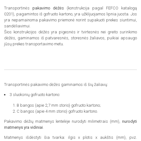
Transportinės
pakavimo dėžės
(konstrukcija pagal FEFCO katalogą
0201), pagamintos iš gofruoto kartono, yra užklijuojamos lipnia juosta. Jos
yra nepamainoma pakavimo priemonė norint supakuoti prekes siuntimui,
sandėliavimui.
Šios konstrukcijos dėžės yra pigesnės ir tvirtesnės nei greito surinkimo
dėžės, gaminamos iš patvaresnės, storesnės žaliavos, puikiai apsaugo
jūsų prekes transportavimo metu.
Transportinės pakavimo dėžės gaminamos iš šių žaliavų:
3 sluoksnių gofruoto kartono:
B bangos (apie 2,7 mm storio) gofruoto kartono;
C bangos (apie 4 mm storio) gofruoto kartono.
Pakavimo dėžių matmenys lentelėje nurodyti milimetrais (mm),
nurodyti
matmenys yra vidiniai
.
Matmenys išdėstyti šia tvarka: ilgis x plotis x aukštis (mm), pvz.