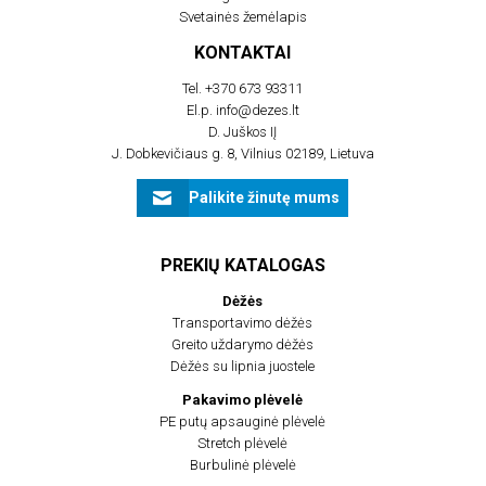
Svetainės žemėlapis
KONTAKTAI
Tel.
+370 673 93311
El.p.
info@dezes.lt
D. Juškos IĮ
J. Dobkevičiaus g. 8, Vilnius 02189, Lietuva
Palikite žinutę mums
PREKIŲ KATALOGAS
Dėžės
Transportavimo dėžės
Greito uždarymo dėžės
Dėžės su lipnia juostele
Pakavimo plėvelė
PE putų apsauginė plėvelė
Stretch plėvelė
Burbulinė plėvelė