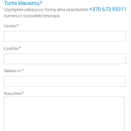
Turite klausimų?
+370 673 93311
Užpildykite užklausos formą arba skambinkite
numeriu ir susisiekite tiesiogiai
*
Vardas
*
E.paštas
*
Telefono nr.
*
Klausimas