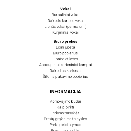
Vokai
Burbuliniai vokai
Gofruoto kartono vokai
Lipnūs vokai (permatomi)
Kurjeriniai vokai
Biuro prekės
Lipni juosta
Biuro popierius
Lipnios etiketės
Apsauginiai kartoniniai kampai
Gofruotas kartonas
Šilkinis pakavimo popierius
INFORMACIJA
Apmokėjimo būdai
Kaip pirkti
Pirkimo taisyklės
Prekių grąžinimo taisyklės
Prekių pristatymas
Privatumo politika