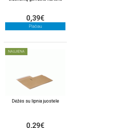
0,39€
Plačiau
NAUJIENA
Dėžės su lipnia juostele
0,29€