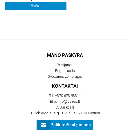
Plačiau
MANO PASKYRA
Prisijungti
Registruotis
Svetainės žemėlapis
KONTAKTAI
Tel.
+370 673 93311
El.p.
info@dezes.lt
D. Juškos IĮ
J. Dobkevičiaus g. 8, Vilnius 02189, Lietuva
Palikite žinutę mums