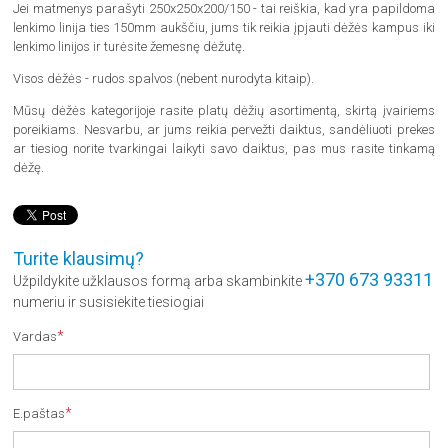
Jei matmenys parašyti 250x250x200/150 - tai reiškia, kad yra papildoma
lenkimo linija ties 150mm aukščiu, jums tik reikia įpjauti dėžės kampus iki
lenkimo linijos ir turėsite žemesnę dėžutę.
Visos dėžės - rudos spalvos (nebent nurodyta kitaip).
Mūsų dėžės kategorijoje rasite platų dėžių asortimentą, skirtą įvairiems
poreikiams. Nesvarbu, ar jums reikia pervežti daiktus, sandėliuoti prekes
ar tiesiog norite tvarkingai laikyti savo daiktus, pas mus rasite tinkamą
dėžę.
Turite klausimų?
+370 673 93311
Užpildykite užklausos formą arba skambinkite
numeriu ir susisiekite tiesiogiai
*
Vardas
*
E.paštas