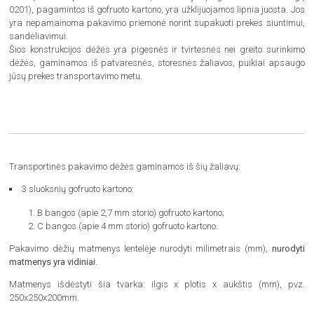
0201), pagamintos iš gofruoto kartono, yra užklijuojamos lipnia juosta. Jos
yra nepamainoma pakavimo priemonė norint supakuoti prekes siuntimui,
sandėliavimui.
Šios konstrukcijos dėžės yra pigesnės ir tvirtesnės nei greito surinkimo
dėžės, gaminamos iš patvaresnės, storesnės žaliavos, puikiai apsaugo
jūsų prekes transportavimo metu.
Transportinės pakavimo dėžės gaminamos iš šių žaliavų:
3 sluoksnių gofruoto kartono:
B bangos (apie 2,7 mm storio) gofruoto kartono;
C bangos (apie 4 mm storio) gofruoto kartono.
Pakavimo dėžių matmenys lentelėje nurodyti milimetrais (mm),
nurodyti
matmenys yra vidiniai
.
Matmenys išdėstyti šia tvarka: ilgis x plotis x aukštis (mm), pvz.
250x250x200mm.