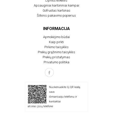
Lipnios etiketės
Apsauginiai kartoniniai kampai
Gofruotas kartonas
Šilkinis pakavimo popierius
INFORMACIJA
Apmokėjimo būdai
Kaip pirkti
Pirkimo taisyklės
Prekių grąžinimo taisyklės
Prekių pristatymas
Privatumo politika
Nuskenuokite šį QR kodą
savo
išmaniuoju telefonu ir
kontaktai
atsiras jūsų telefone