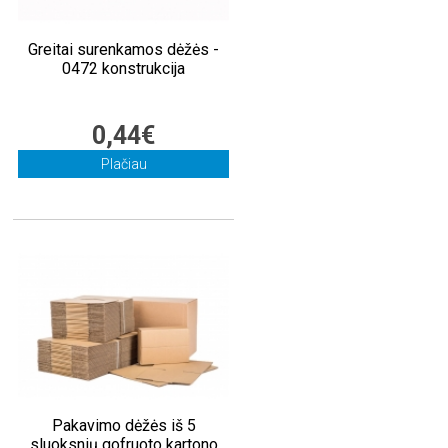
Greitai surenkamos dėžės -
0472 konstrukcija
0,44€
Plačiau
Pakavimo dėžės iš 5
sluoksnių gofruoto kartono