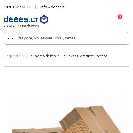
+370 673 93311
info@dezes.lt
Pagrindinis
Pakavimo dėžės iš 3 sluoksnių gofruoto kartono