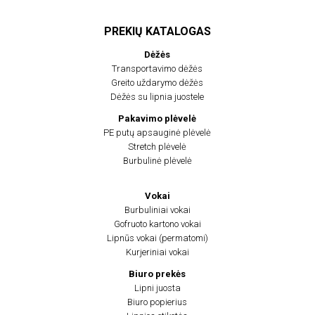
PREKIŲ KATALOGAS
Dėžės
Transportavimo dėžės
Greito uždarymo dėžės
Dėžės su lipnia juostele
Pakavimo plėvelė
PE putų apsauginė plėvelė
Stretch plėvelė
Burbulinė plėvelė
Vokai
Burbuliniai vokai
Gofruoto kartono vokai
Lipnūs vokai (permatomi)
Kurjeriniai vokai
Biuro prekės
Lipni juosta
Biuro popierius