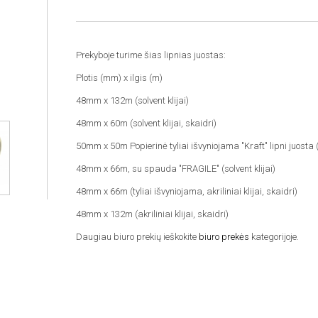
Prekyboje turime šias lipnias juostas:
Plotis (mm) x ilgis (m)
48mm x 132m (solvent klijai)
48mm x 60m (solvent klijai, skaidri)
50mm x 50m Popierinė tyliai išvyniojama "Kraft" lipni juosta (
48mm x 66m, su spauda "FRAGILE" (solvent klijai)
48mm x 66m (tyliai išvyniojama, akriliniai klijai, skaidri)
48mm x 132m (akriliniai klijai, skaidri)
Daugiau biuro prekių ieškokite
biuro prekės
kategorijoje.