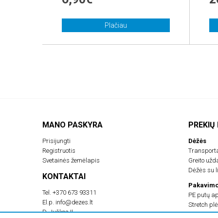
Plačiau
MANO PASKYRA
PREKIŲ
Prisijungti
Dėžės
Registruotis
Transport
Svetainės žemėlapis
Greito už
Dėžės su li
KONTAKTAI
Pakavimo
Tel.
+370 673 93311
PE putų a
El.p.
info@dezes.lt
Stretch plė
D. Juškos IĮ
Burbulinė 