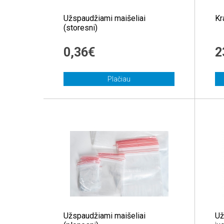
Užspaudžiami maišeliai
Kr
(storesni)
0,36€
2
Plačiau
Užspaudžiami maišeliai
Už