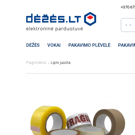
+370 67
DĖŽĖS
VOKAI
PAKAVIMO PLĖVELĖ
PAKAVI
Pagrindinis
Lipni juosta