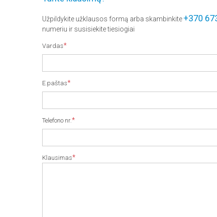
+370 67
Užpildykite užklausos formą arba skambinkite
numeriu ir susisiekite tiesiogiai
*
Vardas
*
E.paštas
*
Telefono nr.
*
Klausimas