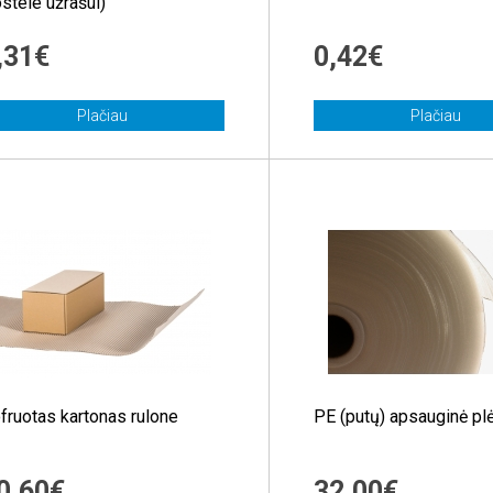
ostele užrašui)
,31€
0,42€
Plačiau
Plačiau
fruotas kartonas rulone
PE (putų) apsauginė pl
0,60€
32,00€