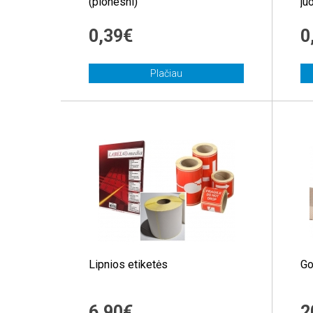
(plonesni)
ju
0,39€
0
Plačiau
Lipnios etiketės
Go
6,90€
2