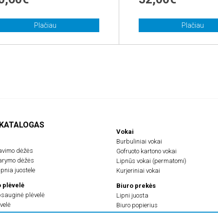
Plačiau
Plačiau
 KATALOGAS
Vokai
Burbuliniai vokai
avimo dėžės
Gofruoto kartono vokai
darymo dėžės
Lipnūs vokai (permatomi)
pnia juostele
Kurjeriniai vokai
 plėvelė
Biuro prekės
psauginė plėvelė
Lipni juosta
velė
Biuro popierius
plėvelė
Lipnios etiketės