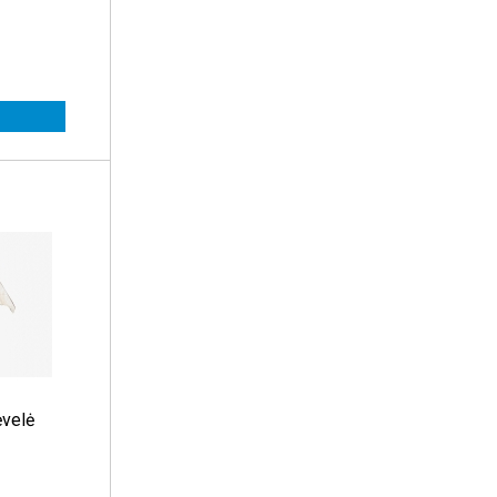
ėvelė