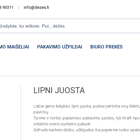
3 93311
info@dezes.lt
MO MAIŠELIAI
PAKAVIMO UŽPILDAI
BIURO PREKĖS
LIPNI JUOSTA
Labai geros kokybės lipni juosta, puikiai įvertinta visų klient
paviršių.
Turime ir tvirtos popierinės pakavimo juostos, tyli Kraft tipo
vidutinio svorio siuntoms pakuoti.
Gofruoto kartono dėžės, užklijuotos šia popierine rudos spalvo