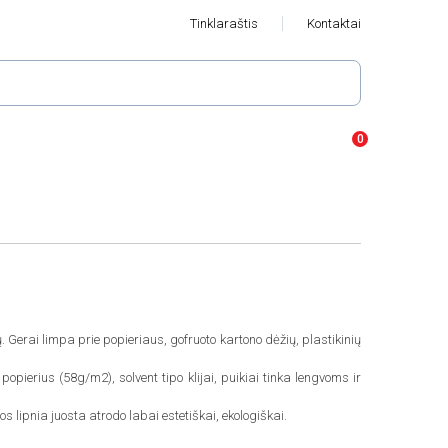
Tinklaraštis
Kontaktai
ų. Gerai limpa prie popieriaus, gofruoto kartono dėžių, plastikinių
 popierius (58g/m2), solvent tipo klijai, puikiai tinka lengvoms ir
s lipnia juosta atrodo labai estetiškai, ekologiškai.