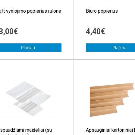
aft vyniojimo popierius rulone
Biuro popierius
3,00€
4,40€
Plačiau
Plačiau
spaudžiami maišeliai (su
Apsauginiai kartoniniai