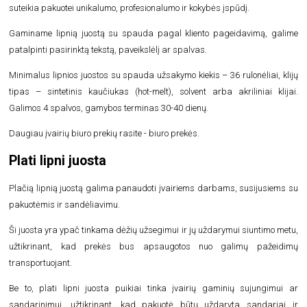
suteikia pakuotei unikalumo, profesionalumo ir kokybės įspūdį.
Gaminame lipnią juostą su spauda pagal kliento pageidavimą, galime
patalpinti pasirinktą tekstą, paveikslėlį ar spalvas.
Minimalus lipnios juostos su spauda užsakymo kiekis – 36 rulonėliai, klijų
tipas – sintetinis kaučiukas (hot-melt), solvent arba akriliniai klijai.
Galimos 4 spalvos, gamybos terminas 30-40 dienų.
Daugiau įvairių biuro prekių rasite -
biuro prekės
.
Plati lipni juosta
Plačią lipnią juostą galima panaudoti įvairiems darbams, susijusiems su
pakuotėmis ir sandėliavimu.
Ši juosta yra ypač tinkama dėžių užsegimui ir jų uždarymui siuntimo metu,
užtikrinant, kad prekės bus apsaugotos nuo galimų pažeidimų
transportuojant.
Be to, plati lipni juosta puikiai tinka įvairių gaminių sujungimui ar
sandarinimui, užtikrinant, kad pakuotė būtų uždaryta sandariai ir