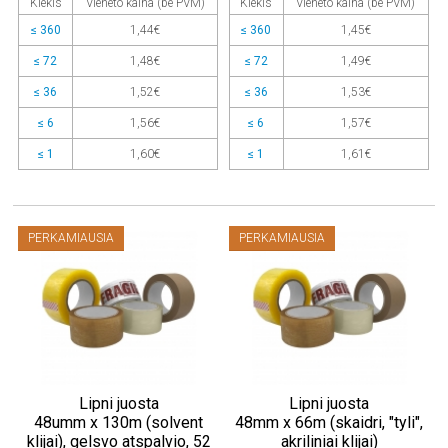
Kiekis
Vieneto kaina (be PVM)
Kiekis
Vieneto kaina (be PVM)
≤ 360
1,44€
≤ 360
1,45€
≤ 72
1,48€
≤ 72
1,49€
≤ 36
1,52€
≤ 36
1,53€
≤ 6
1,56€
≤ 6
1,57€
≤ 1
1,60€
≤ 1
1,61€
PERKAMIAUSIA
PERKAMIAUSIA
Lipni juosta
Lipni juosta
48umm x 130m (solvent
48mm x 66m (skaidri, "tyli",
klijai), gelsvo atspalvio, 52
akriliniai klijai)