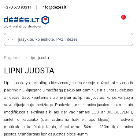
+370 673 93311
info@dezes.lt
Pagrindinis
Lipni juosta
LIPNI JUOSTA
Lipni juosta yra reikalinga kiekvienos įmonės veikloje, dažnai tai – viena iš
pagrindinių klijuojančių medžiagų pakuojant gaminius ir siuntas į dėžutes
ar dėžes. Savo klientams siūlome įvairias lipnias juostas, kurios varijuoja
savo klijuojamąja medžiaga. Pastoviai turime lipnios juostos su akriliniais
(modifikuotais akriliniais klijais dar vadinamais ECO ar BIO SOLVENT),
sintetinio kaučiuko (dar vadinamo hot-melt tipo klijais) ir solvent
(natūralaus kaučiuko) klijais, išmatavimai 54m. ir 130m. ilgio lipnios
juostos. Standartinis lipnios juostos plotis 48mm.