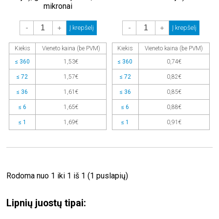
mikronai
-
+
-
+
Į krepšelį
Į krepšelį
Kiekis
Vieneto kaina (be PVM)
Kiekis
Vieneto kaina (be PVM)
≤ 360
1,53€
≤ 360
0,74€
≤ 72
1,57€
≤ 72
0,82€
≤ 36
1,61€
≤ 36
0,85€
≤ 6
1,65€
≤ 6
0,88€
≤ 1
1,69€
≤ 1
0,91€
Rodoma nuo 1 iki 1 iš 1 (1 puslapių)
Lipnių juostų tipai: