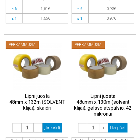
≤ 6
1,61€
≤ 6
0,93€
≤ 1
1,65€
≤ 1
0,97€
PERKAMIAUSIA
PERKAMIAUSIA
Lipni juosta
Lipni juosta
48mm x 132m (SOLVENT
48umm x 130m (solvent
klijai), skaidri
klijai), gelsvo atspalvio, 42
mikronai
-
+
-
+
Į krepšelį
Į krepšelį