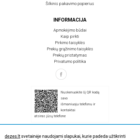
Šilkinis pakavimo popierius
INFORMACIJA
Apmokėjimo būdai
Kaip pirkti
Pirkimo taisyklės
Prekių grąžinimo taisyklės
Prekių pristatymas
Privatumo politika
Nuskenuokite šį QR kodą
savo
išmaniuoju telefonu ir
kontaktai
atsiras jūsų telefone
dezes.lt
svetainėje naudojami slapukai, kurie padeda užtikrinti