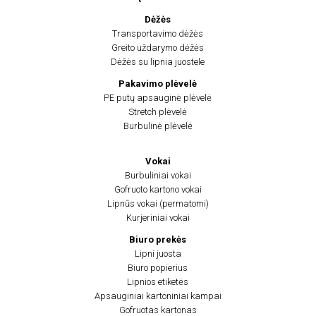
Dėžės
Transportavimo dėžės
Greito uždarymo dėžės
Dėžės su lipnia juostele
Pakavimo plėvelė
PE putų apsauginė plėvelė
Stretch plėvelė
Burbulinė plėvelė
Vokai
Burbuliniai vokai
Gofruoto kartono vokai
Lipnūs vokai (permatomi)
Kurjeriniai vokai
Biuro prekės
Lipni juosta
Biuro popierius
Lipnios etiketės
Apsauginiai kartoniniai kampai
Gofruotas kartonas