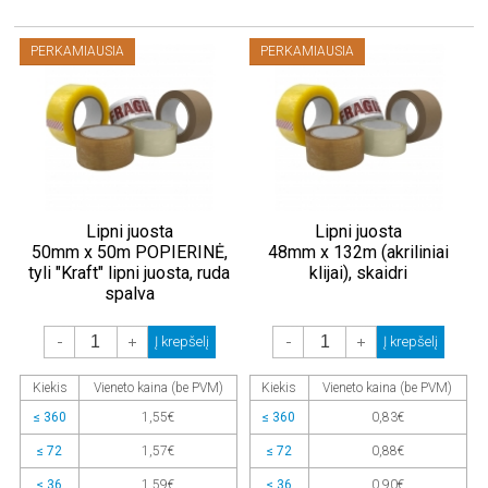
PERKAMIAUSIA
PERKAMIAUSIA
Lipni juosta
Lipni juosta
50mm x 50m POPIERINĖ,
48mm x 132m (akriliniai
tyli "Kraft" lipni juosta, ruda
klijai), skaidri
spalva
-
+
-
+
Į krepšelį
Į krepšelį
Kiekis
Vieneto kaina (be PVM)
Kiekis
Vieneto kaina (be PVM)
≤ 360
1,55€
≤ 360
0,83€
≤ 72
1,57€
≤ 72
0,88€
≤ 36
1,59€
≤ 36
0,90€