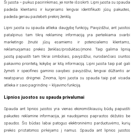
Ši juosta – puikus pasirinkimas, jei norite išsiskirti. Lipni juosta su spauda
padeda klientams ir kurjeriams lengvai identifikuoti jūsų pakuotes,
padeda geriau pastebėti prekinį ženklą.
Lipni juosta su spauda atlieka daugybę funkcijų. Pavyzdžiui, ant juostos
patalpinus tam tikrą reklaminę informaciją yra perteikiama svarbi
marketingo žinutė jūsų esamiems ir potencialiems klientams,
reklamuojamas prekės ženklas/produktas/įmonė. Taip galima lipnią
juostą papuošti tam tikrai simboliais, pavyzdžiui, nurodančiais siuntos
pakavimo prioritetą, kokybę ar kitą informaciją. Lipni juosta taip pat gali
žymėti ir specifines gaminio savybes: pavyzdžiui, lengvai dūžtantis ar
neatsparus drėgmei. Žinoma, lipni juosta su spauda taip pat visada
atlieka ir savo pagrindinę – klijavimo funkciją.
Lipnios juostos su spauda privalumai
Spauda ant lipnios juostos yra vienas ekonomiškiausių būdų papuošti
pakuotes reklamine informacija, jei naudojamos paprastos dėžutės be
spaudos. Šis būdas labai patogus elektroninėms parduotuvėms, kurių
prekės pristatomos pirkėjams į namus. Spauda ant lipnios juostos