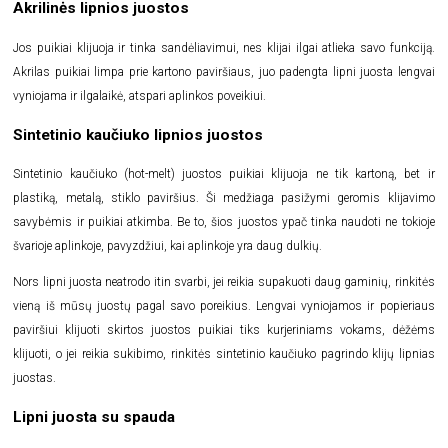
Akrilinės lipnios juostos
Jos puikiai klijuoja ir tinka sandėliavimui, nes klijai ilgai atlieka savo funkciją.
Akrilas puikiai limpa prie kartono paviršiaus, juo padengta lipni juosta lengvai
vyniojama ir ilgalaikė, atspari aplinkos poveikiui.
Sintetinio kaučiuko lipnios juostos
Sintetinio kaučiuko (hot-melt) juostos puikiai klijuoja ne tik kartoną, bet ir
plastiką, metalą, stiklo paviršius. Ši medžiaga pasižymi geromis klijavimo
savybėmis ir puikiai atkimba. Be to, šios juostos ypač tinka naudoti ne tokioje
švarioje aplinkoje, pavyzdžiui, kai aplinkoje yra daug dulkių.
Nors lipni juosta neatrodo itin svarbi, jei reikia supakuoti daug gaminių, rinkitės
vieną iš mūsų juostų pagal savo poreikius. Lengvai vyniojamos ir popieriaus
paviršiui klijuoti skirtos juostos puikiai tiks kurjeriniams vokams, dėžėms
klijuoti, o jei reikia sukibimo, rinkitės sintetinio kaučiuko pagrindo klijų lipnias
juostas.
Lipni juosta su spauda