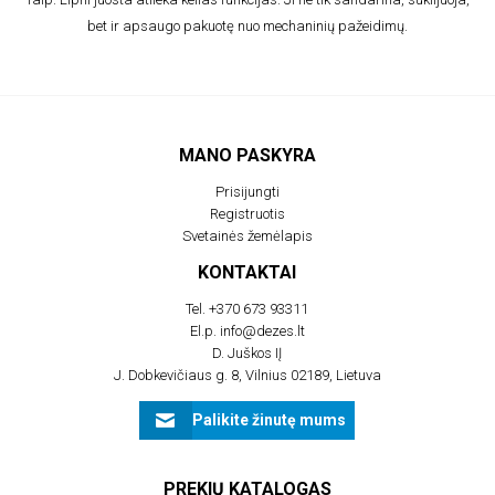
bet ir apsaugo pakuotę nuo mechaninių pažeidimų.
MANO PASKYRA
Prisijungti
Registruotis
Svetainės žemėlapis
KONTAKTAI
Tel.
+370 673 93311
El.p.
info@dezes.lt
D. Juškos IĮ
J. Dobkevičiaus g. 8, Vilnius 02189, Lietuva
Palikite žinutę mums
PREKIŲ KATALOGAS