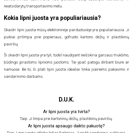
neatsidarytų transportavimo metu.
Kokia lipni juosta yra populiariausia?
Skaidri lipni juosta
mūsų elektroninėje parduotuvėje yra populiariausia. Ji
puikiai prilimpa prie popieriaus, gofruoto kartono dėžių ir plastikinių
paviršių.
Ši skaidri lipni juosta yra tyli, todėl naudojant neišskiria garsaus triukšmo,
būdingo įprastoms lipnioms juostoms. Tai ypač patogu dirbant biure ar
namuose. Be to, ši plati lipni juosta idealiai tinka įvairiems pakavimo ir
sandarinimo darbams.
D.U.K.
Ar lipni juosta yra tvirta?
Taip. Ji limpa prie kartoninių dėžių, plastikinių paviršių.
Ar lipni juosta apsaugo daikto pakuotę?
Taip. Lipni juosta atlieka kelias funkcijas. Ji ne tik sandarina, suklijuoja,