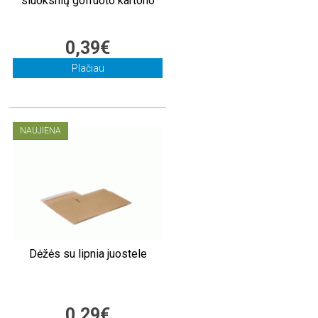
sluoksnių gofruoto kartono
0,39€
Plačiau
NAUJIENA
Dėžės su lipnia juostele
0,29€