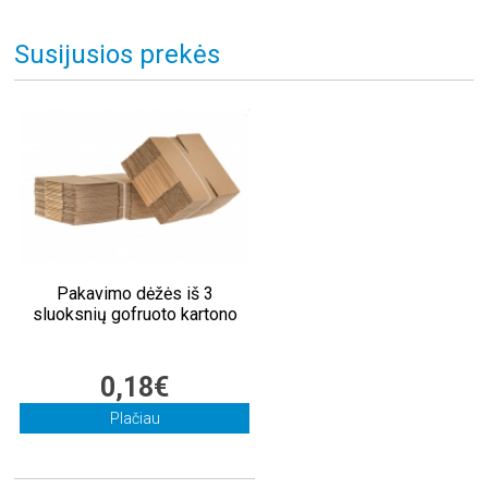
Susijusios prekės
Pakavimo dėžės iš 3
sluoksnių gofruoto kartono
0,18€
Plačiau