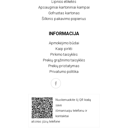
Lipnios etiketės
Apsauginiai kartoniniai kampai
Gofruotas kartonas
Šilkinis pakavimo popierius
INFORMACIJA
Apmokėjimo būdai
Kaip pirkti
Pirkimo taisyklės
Prekių grąžinimo taisyklės
Prekių pristatymas
Privatumo politika
Nuskenuokite šį QR kodą
savo
išmaniuoju telefonu ir
kontaktai
atsiras jūsų telefone