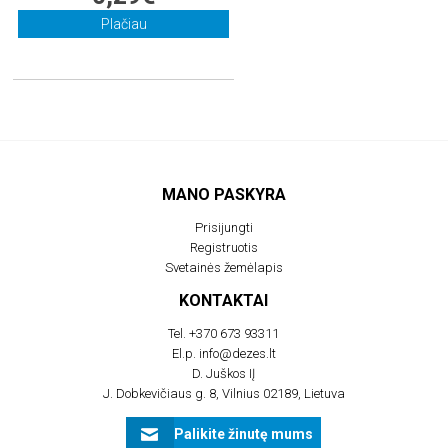
Plačiau
MANO PASKYRA
Prisijungti
Registruotis
Svetainės žemėlapis
KONTAKTAI
Tel.
+370 673 93311
El.p.
info@dezes.lt
D. Juškos IĮ
J. Dobkevičiaus g. 8, Vilnius 02189, Lietuva
Palikite žinutę mums