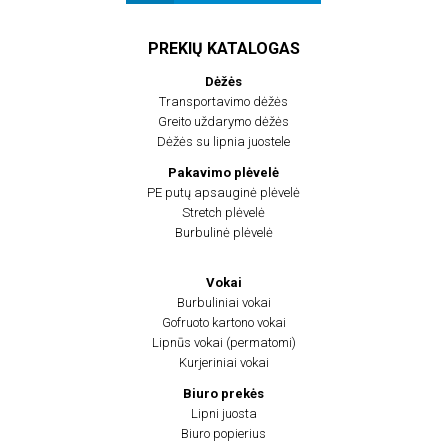
PREKIŲ KATALOGAS
Dėžės
Transportavimo dėžės
Greito uždarymo dėžės
Dėžės su lipnia juostele
Pakavimo plėvelė
PE putų apsauginė plėvelė
Stretch plėvelė
Burbulinė plėvelė
Vokai
Burbuliniai vokai
Gofruoto kartono vokai
Lipnūs vokai (permatomi)
Kurjeriniai vokai
Biuro prekės
Lipni juosta
Biuro popierius