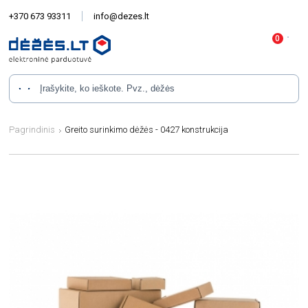
+370 673 93311
info@dezes.lt
Pagrindinis
Greito surinkimo dėžės - 0427 konstrukcija