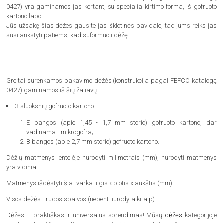
0427) yra gaminamos jas kertant, su specialia kirtimo forma, iš gofruoto
kartono lapo.
Jūs užsakę šias dėžes gausite jas išklotinės pavidale, tad jums reiks jas
susilankstyti patiems, kad suformuoti dėžę.
Greitai surenkamos pakavimo dėžės (konstrukcija pagal FEFCO katalogą
0427) gaminamos iš šių žaliavų:
3 sluoksnių gofruoto kartono:
E bangos (apie 1,45 - 1,7 mm storio) gofruoto kartono, dar
vadinama - mikrogofra;
B bangos (apie 2,7 mm storio) gofruoto kartono.
Dėžių matmenys lentelėje nurodyti milimetrais (mm), nurodyti matmenys
yra vidiniai.
Matmenys išdėstyti šia tvarka: ilgis x plotis x aukštis (mm).
Visos dėžės - rudos spalvos (nebent nurodyta kitaip).
Dėžės – praktiškas ir universalus sprendimas! Mūsų
dėžės
kategorijoje