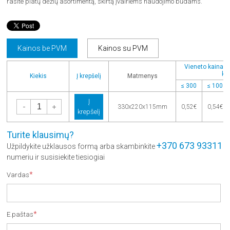
rasite platų dėžių asortimentą, skirtą įvairiems naudojimo būdams.
Kainos be PVM
Kainos su PVM
Vieneto kaina pe
kie
Kiekis
Į krepšelį
Matmenys
≤ 300
≤ 100
Į
-
+
330x220x115mm
0,52€
0,54€
krepšelį
Turite klausimų?
+370 673 93311
Užpildykite užklausos formą arba skambinkite
numeriu ir susisiekite tiesiogiai
*
Vardas
*
E.paštas