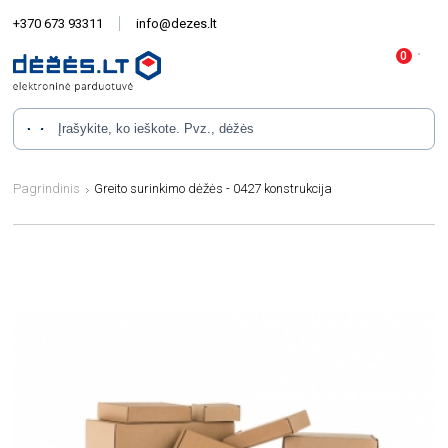
+370 673 93311
info@dezes.lt
Pagrindinis
Greito surinkimo dėžės - 0427 konstrukcija