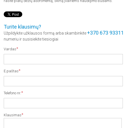
rasite platų dėžių asortimentą, skirtą įvairiems naudojimo būdams.
Turite klausimų?
+370 673 93311
Užpildykite užklausos formą arba skambinkite
numeriu ir susisiekite tiesiogiai
*
Vardas
*
E.paštas
*
Telefono nr.
*
Klausimas