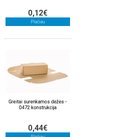
0,12€
Plačiau
Greitai surenkamos dėžės -
0472 konstrukcija
0,44€
Plačiau