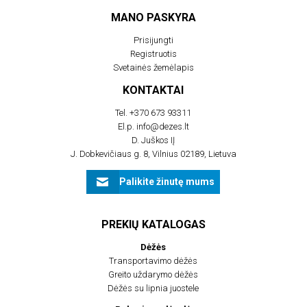
MANO PASKYRA
Prisijungti
Registruotis
Svetainės žemėlapis
KONTAKTAI
Tel.
+370 673 93311
El.p.
info@dezes.lt
D. Juškos IĮ
J. Dobkevičiaus g. 8, Vilnius 02189, Lietuva
Palikite žinutę mums
PREKIŲ KATALOGAS
Dėžės
Transportavimo dėžės
Greito uždarymo dėžės
Dėžės su lipnia juostele