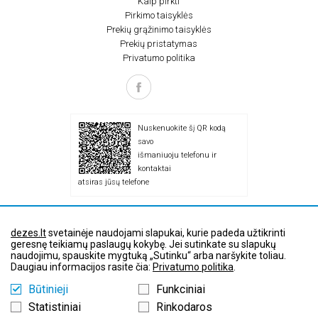
Kaip pirkti
Pirkimo taisyklės
Prekių grąžinimo taisyklės
Prekių pristatymas
Privatumo politika
Nuskenuokite šį QR kodą
savo
išmaniuoju telefonu ir
kontaktai
atsiras jūsų telefone
dezes.lt
svetainėje naudojami slapukai, kurie padeda užtikrinti
geresnę teikiamų paslaugų kokybę. Jei sutinkate su slapukų
© Visos teisės saugomos dėžės.lt
naudojimu, spauskite mygtuką „Sutinku“ arba naršykite toliau.
Daugiau informacijos rasite čia:
Privatumo politika
.
Svetainės dizainas ir kūrimas
Būtinieji
Funkciniai
Statistiniai
Rinkodaros