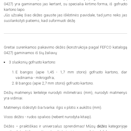
0427) yra gaminamos jas kertant, su specialia kirtimo forma, iš gofruoto
kartono lapo.
Jūs užsakę šias dėžes gausite jas išklotinės pavidale, tad jums reiks jas
susilankstyti patiems, kad suformuoti dėžę.
Greitai surenkamos pakavimo dėžės (konstrukcija pagal FEFCO katalogą
0427) gaminamos iš šių žaliavų:
3 sluoksnių gofruoto kartono:
E bangos (apie 1,45 - 1,7 mm storio) gofruoto kartono, dar
vadinama - mikrogofra;
B bangos (apie 2,7 mm storio) gofruoto kartono.
Dėžių matmenys lentelėje nurodyti milimetrais (mm), nurodyti matmenys
yra vidiniai.
Matmenys išdėstyti šia tvarka: ilgis x plotis x aukštis (mm).
Visos dėžės - rudos spalvos (nebent nurodyta kitaip).
Dėžės – praktiškas ir universalus sprendimas! Mūsų
dėžės
kategorijoje