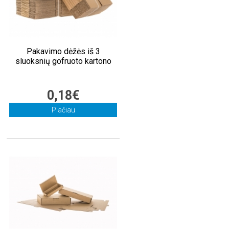
Pakavimo dėžės iš 3
sluoksnių gofruoto kartono
0,18€
Plačiau