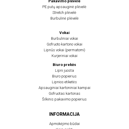
Pakavimo plėvelė
PE putų apsauginė plėvelė
Stretch plėvelė
Burbulinė plėvelė
Vokai
Burbuliniai vokai
Gofruoto kartono vokai
Lipnūs vokai (permatomi)
Kurjeriniai vokai
Biuro prekės
Lipni juosta
Biuro popierius
Lipnios etiketės
Apsauginiai kartoniniai kampai
Gofruotas kartonas
Šilkinis pakavimo popierius
INFORMACIJA
Apmokėjimo būdai