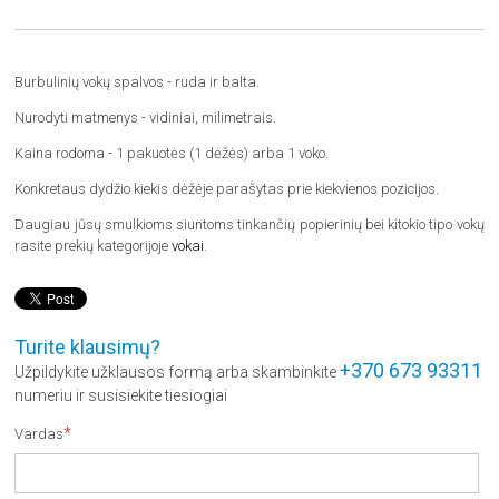
Burbulinių vokų spalvos - ruda ir balta.
Nurodyti matmenys - vidiniai, milimetrais.
Kaina rodoma - 1 pakuotės (1 dėžės) arba 1 voko.
Konkretaus dydžio kiekis dėžėje parašytas prie kiekvienos pozicijos.
Daugiau jūsų smulkioms siuntoms tinkančių popierinių bei kitokio tipo vokų
rasite prekių kategorijoje
vokai
.
Turite klausimų?
+370 673 93311
Užpildykite užklausos formą arba skambinkite
numeriu ir susisiekite tiesiogiai
*
Vardas