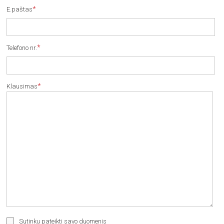
*
E.paštas
*
Telefono nr.
*
Klausimas
Sutinku pateikti savo duomenis