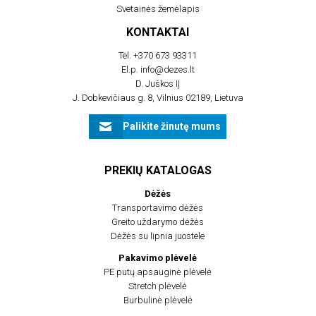
Svetainės žemėlapis
KONTAKTAI
Tel.
+370 673 93311
El.p.
info@dezes.lt
D. Juškos IĮ
J. Dobkevičiaus g. 8, Vilnius 02189, Lietuva
Palikite žinutę mums
PREKIŲ KATALOGAS
Dėžės
Transportavimo dėžės
Greito uždarymo dėžės
Dėžės su lipnia juostele
Pakavimo plėvelė
PE putų apsauginė plėvelė
Stretch plėvelė
Burbulinė plėvelė