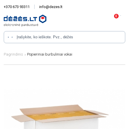
+370 673 93311
info@dezes.lt
Pagrindinis
Popieriniai burbuliniai vokai