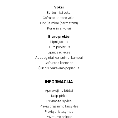
Vokai
Burbuliniai vokai
Gofruoto kartono vokai
Lipnūs vokai (permatomi)
Kurjeriniai vokai
Biuro prekės
Lipni juosta
Biuro popierius
Lipnios etiketės
Apsauginiai kartoniniai kampai
Gofruotas kartonas
Šilkinis pakavimo popierius
INFORMACIJA
Apmokėjimo būdai
Kaip pirkti
Pirkimo taisyklės
Prekių grąžinimo taisyklės
Prekių pristatymas
Privatumo politika