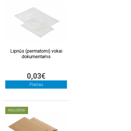
Lipnūs (permatomi) vokai
dokumentams
0,03€
Plačiau
NAUJIENA