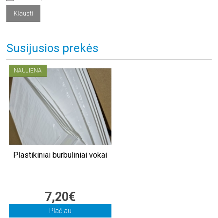
Susijusios prekės
NAUJIENA
Plastikiniai burbuliniai vokai
7,20€
Plačiau