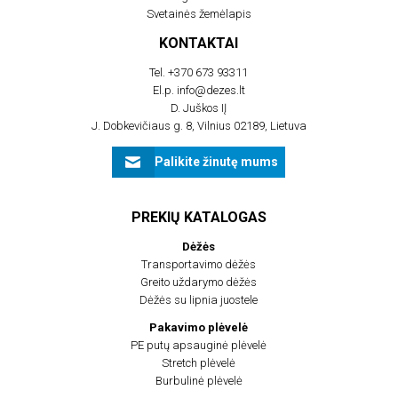
Svetainės žemėlapis
KONTAKTAI
Tel.
+370 673 93311
El.p.
info@dezes.lt
D. Juškos IĮ
J. Dobkevičiaus g. 8, Vilnius 02189, Lietuva
Palikite žinutę mums
PREKIŲ KATALOGAS
Dėžės
Transportavimo dėžės
Greito uždarymo dėžės
Dėžės su lipnia juostele
Pakavimo plėvelė
PE putų apsauginė plėvelė
Stretch plėvelė
Burbulinė plėvelė