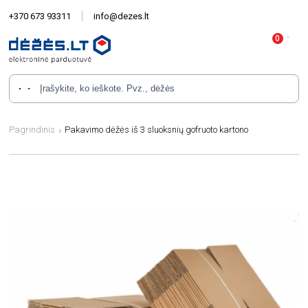
+370 673 93311
info@dezes.lt
Pagrindinis
Pakavimo dėžės iš 3 sluoksnių gofruoto kartono