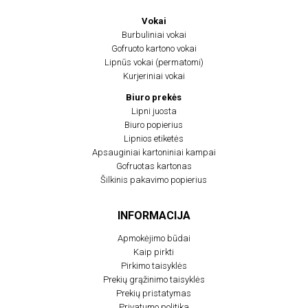
Vokai
Burbuliniai vokai
Gofruoto kartono vokai
Lipnūs vokai (permatomi)
Kurjeriniai vokai
Biuro prekės
Lipni juosta
Biuro popierius
Lipnios etiketės
Apsauginiai kartoniniai kampai
Gofruotas kartonas
Šilkinis pakavimo popierius
INFORMACIJA
Apmokėjimo būdai
Kaip pirkti
Pirkimo taisyklės
Prekių grąžinimo taisyklės
Prekių pristatymas
Privatumo politika