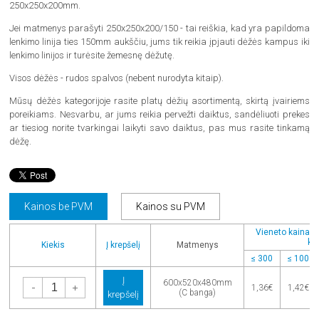
250x250x200mm.
Jei matmenys parašyti 250x250x200/150 - tai reiškia, kad yra papildoma
lenkimo linija ties 150mm aukščiu, jums tik reikia įpjauti dėžės kampus iki
lenkimo linijos ir turėsite žemesnę dėžutę.
Visos dėžės - rudos spalvos (nebent nurodyta kitaip).
Mūsų dėžės kategorijoje rasite platų dėžių asortimentą, skirtą įvairiems
poreikiams. Nesvarbu, ar jums reikia pervežti daiktus, sandėliuoti prekes
ar tiesiog norite tvarkingai laikyti savo daiktus, pas mus rasite tinkamą
dėžę.
Kainos be PVM
Kainos su PVM
Vieneto kaina pe
kie
Kiekis
Į krepšelį
Matmenys
≤ 300
≤ 100
Į
-
+
600x520x480mm
1,36€
1,42€
(C banga)
krepšelį