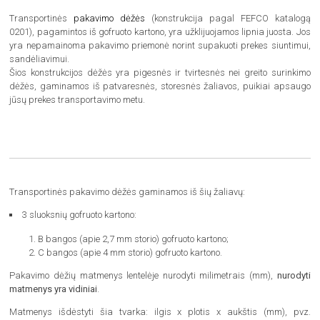
Transportinės
pakavimo dėžės
(konstrukcija pagal FEFCO katalogą
0201), pagamintos iš gofruoto kartono, yra užklijuojamos lipnia juosta. Jos
yra nepamainoma pakavimo priemonė norint supakuoti prekes siuntimui,
sandėliavimui.
Šios konstrukcijos dėžės yra pigesnės ir tvirtesnės nei greito surinkimo
dėžės, gaminamos iš patvaresnės, storesnės žaliavos, puikiai apsaugo
jūsų prekes transportavimo metu.
Transportinės pakavimo dėžės gaminamos iš šių žaliavų:
3 sluoksnių gofruoto kartono:
B bangos (apie 2,7 mm storio) gofruoto kartono;
C bangos (apie 4 mm storio) gofruoto kartono.
Pakavimo dėžių matmenys lentelėje nurodyti milimetrais (mm),
nurodyti
matmenys yra vidiniai
.
Matmenys išdėstyti šia tvarka: ilgis x plotis x aukštis (mm), pvz.