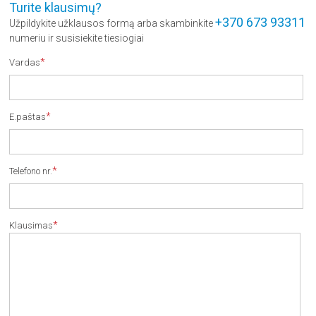
Turite klausimų?
+370 673 93311
Užpildykite užklausos formą arba skambinkite
numeriu ir susisiekite tiesiogiai
*
Vardas
*
E.paštas
*
Telefono nr.
*
Klausimas