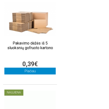
Pakavimo dėžės iš 5
sluoksnių gofruoto kartono
0,39€
Plačiau
NAUJIENA