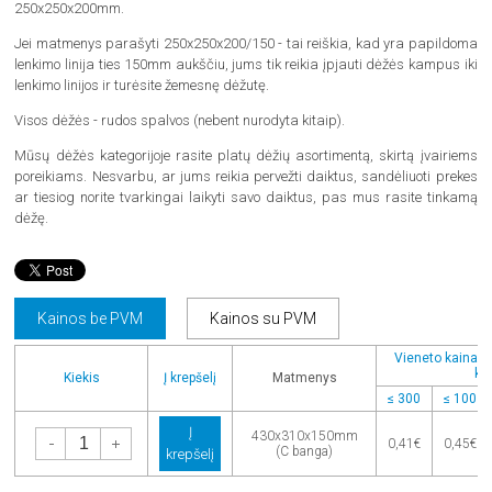
250x250x200mm.
Jei matmenys parašyti 250x250x200/150 - tai reiškia, kad yra papildoma
lenkimo linija ties 150mm aukščiu, jums tik reikia įpjauti dėžės kampus iki
lenkimo linijos ir turėsite žemesnę dėžutę.
Visos dėžės - rudos spalvos (nebent nurodyta kitaip).
Mūsų dėžės kategorijoje rasite platų dėžių asortimentą, skirtą įvairiems
poreikiams. Nesvarbu, ar jums reikia pervežti daiktus, sandėliuoti prekes
ar tiesiog norite tvarkingai laikyti savo daiktus, pas mus rasite tinkamą
dėžę.
Kainos be PVM
Kainos su PVM
Vieneto kaina pe
kie
Kiekis
Į krepšelį
Matmenys
≤ 300
≤ 100
Į
-
+
430x310x150mm
0,41€
0,45€
(C banga)
krepšelį