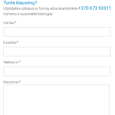
Turite klausimų?
+370 673 93311
Užpildykite užklausos formą arba skambinkite
numeriu ir susisiekite tiesiogiai
*
Vardas
*
E.paštas
*
Telefono nr.
*
Klausimas