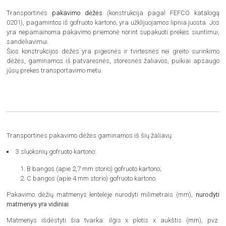
Transportinės
pakavimo dėžės
(konstrukcija pagal FEFCO katalogą
0201), pagamintos iš gofruoto kartono, yra užklijuojamos lipnia juosta. Jos
yra nepamainoma pakavimo priemonė norint supakuoti prekes siuntimui,
sandėliavimui.
Šios konstrukcijos dėžės yra pigesnės ir tvirtesnės nei greito surinkimo
dėžės, gaminamos iš patvaresnės, storesnės žaliavos, puikiai apsaugo
jūsų prekes transportavimo metu.
Transportinės pakavimo dėžės gaminamos iš šių žaliavų:
3 sluoksnių gofruoto kartono:
B bangos (apie 2,7 mm storio) gofruoto kartono;
C bangos (apie 4 mm storio) gofruoto kartono.
Pakavimo dėžių matmenys lentelėje nurodyti milimetrais (mm),
nurodyti
matmenys yra vidiniai
.
Matmenys išdėstyti šia tvarka: ilgis x plotis x aukštis (mm), pvz.