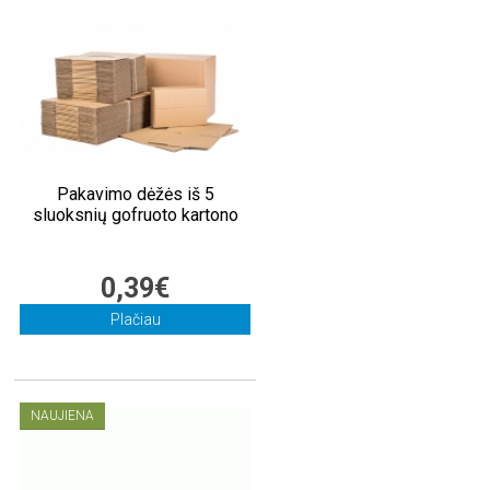
Pakavimo dėžės iš 5
sluoksnių gofruoto kartono
0,39€
Plačiau
NAUJIENA