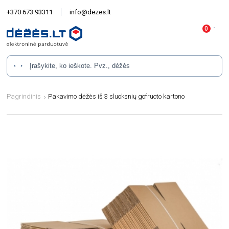
+370 673 93311
info@dezes.lt
Pagrindinis
Pakavimo dėžės iš 3 sluoksnių gofruoto kartono