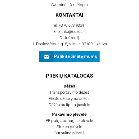
Svetainės žemėlapis
KONTAKTAI
Tel.
+370 673 93311
El.p.
info@dezes.lt
D. Juškos IĮ
J. Dobkevičiaus g. 8, Vilnius 02189, Lietuva
Palikite žinutę mums
PREKIŲ KATALOGAS
Dėžės
Transportavimo dėžės
Greito uždarymo dėžės
Dėžės su lipnia juostele
Pakavimo plėvelė
PE putų apsauginė plėvelė
Stretch plėvelė
Burbulinė plėvelė