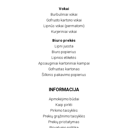
Vokai
Burbuliniai vokai
Gofruoto kartono vokai
Lipnūs vokai (permatomi)
Kurjeriniai vokai
Biuro prekės
Lipni juosta
Biuro popierius
Lipnios etiketės
Apsauginiai kartoniniai kampai
Gofruotas kartonas
Šilkinis pakavimo popierius
INFORMACIJA
Apmokėjimo būdai
Kaip pirkti
Pirkimo taisyklės
Prekių grąžinimo taisyklės
Prekių pristatymas
Privatumo politika