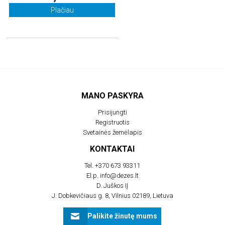
Plačiau
MANO PASKYRA
Prisijungti
Registruotis
Svetainės žemėlapis
KONTAKTAI
Tel.
+370 673 93311
El.p.
info@dezes.lt
D. Juškos IĮ
J. Dobkevičiaus g. 8, Vilnius 02189, Lietuva
Palikite žinutę mums