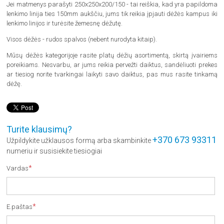
Jei matmenys parašyti 250x250x200/150 - tai reiškia, kad yra papildoma
lenkimo linija ties 150mm aukščiu, jums tik reikia įpjauti dėžės kampus iki
lenkimo linijos ir turėsite žemesnę dėžutę.
Visos dėžės - rudos spalvos (nebent nurodyta kitaip).
Mūsų dėžės kategorijoje rasite platų dėžių asortimentą, skirtą įvairiems
poreikiams. Nesvarbu, ar jums reikia pervežti daiktus, sandėliuoti prekes
ar tiesiog norite tvarkingai laikyti savo daiktus, pas mus rasite tinkamą
dėžę.
Turite klausimų?
+370 673 93311
Užpildykite užklausos formą arba skambinkite
numeriu ir susisiekite tiesiogiai
*
Vardas
*
E.paštas