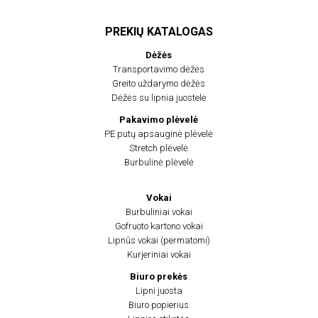
PREKIŲ KATALOGAS
Dėžės
Transportavimo dėžės
Greito uždarymo dėžės
Dėžės su lipnia juostele
Pakavimo plėvelė
PE putų apsauginė plėvelė
Stretch plėvelė
Burbulinė plėvelė
Vokai
Burbuliniai vokai
Gofruoto kartono vokai
Lipnūs vokai (permatomi)
Kurjeriniai vokai
Biuro prekės
Lipni juosta
Biuro popierius