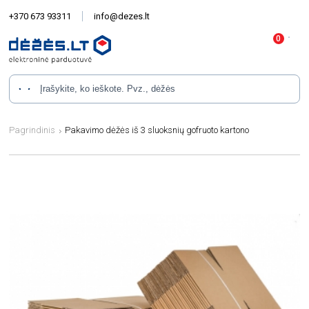
+370 673 93311
info@dezes.lt
Pagrindinis
Pakavimo dėžės iš 3 sluoksnių gofruoto kartono