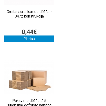
Greitai surenkamos dėžės -
0472 konstrukcija
0,44€
Plačiau
Pakavimo dėžės iš 5
sluoksnių gofruoto kartono