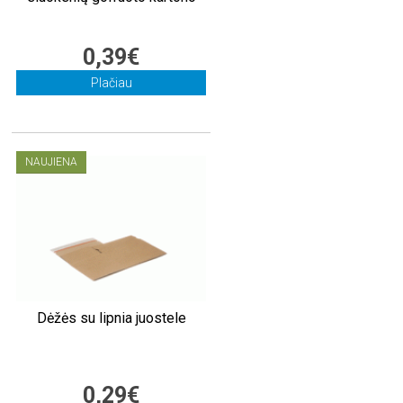
0,39€
Plačiau
NAUJIENA
Dėžės su lipnia juostele
0,29€