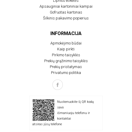
Lipnios etiketės
Apsauginiai kartoniniai kampai
Gofruotas kartonas
Šilkinis pakavimo popierius
INFORMACIJA
Apmokėjimo būdai
Kaip pirkti
Pirkimo taisyklės
Prekių grąžinimo taisyklės
Prekių pristatymas
Privatumo politika
Nuskenuokite šį QR kodą
savo
išmaniuoju telefonu ir
kontaktai
atsiras jūsų telefone