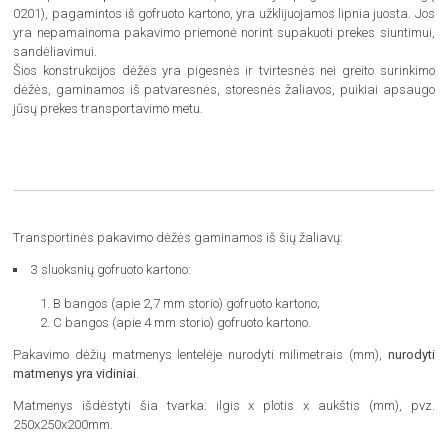
0201), pagamintos iš gofruoto kartono, yra užklijuojamos lipnia juosta. Jos
yra nepamainoma pakavimo priemonė norint supakuoti prekes siuntimui,
sandėliavimui.
Šios konstrukcijos dėžės yra pigesnės ir tvirtesnės nei greito surinkimo
dėžės, gaminamos iš patvaresnės, storesnės žaliavos, puikiai apsaugo
jūsų prekes transportavimo metu.
Transportinės pakavimo dėžės gaminamos iš šių žaliavų:
3 sluoksnių gofruoto kartono:
B bangos (apie 2,7 mm storio) gofruoto kartono;
C bangos (apie 4 mm storio) gofruoto kartono.
Pakavimo dėžių matmenys lentelėje nurodyti milimetrais (mm),
nurodyti
matmenys yra vidiniai
.
Matmenys išdėstyti šia tvarka: ilgis x plotis x aukštis (mm), pvz.
250x250x200mm.