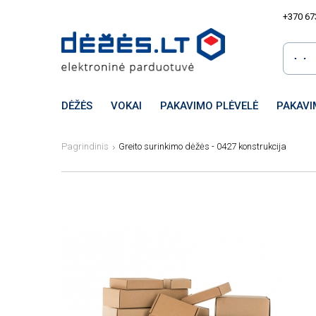
+370 67
DĖŽĖS
VOKAI
PAKAVIMO PLĖVELĖ
PAKAVI
Pagrindinis
Greito surinkimo dėžės - 0427 konstrukcija