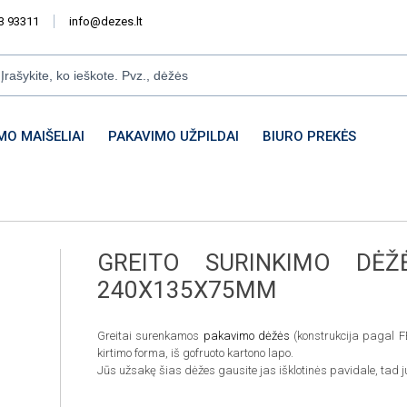
3 93311
info@dezes.lt
MO MAIŠELIAI
PAKAVIMO UŽPILDAI
BIURO PREKĖS
GREITO SURINKIMO DĖŽ
240X135X75MM
Greitai surenkamos
pakavimo dėžės
(konstrukcija pagal F
kirtimo forma, iš gofruoto kartono lapo.
Jūs užsakę šias dėžes gausite jas išklotinės pavidale, tad j