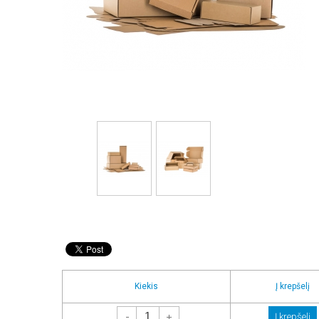
Kiekis
Į krepšelį
-
+
Į krepšelį