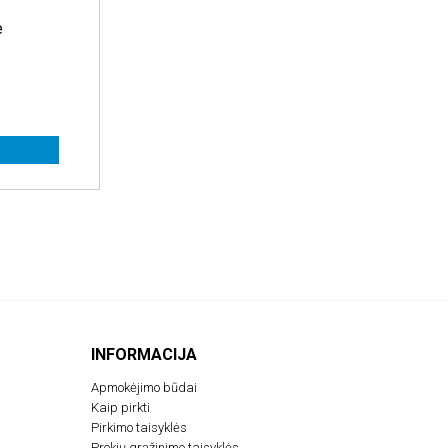
e
INFORMACIJA
Apmokėjimo būdai
Kaip pirkti
Pirkimo taisyklės
Prekių grąžinimo taisyklės