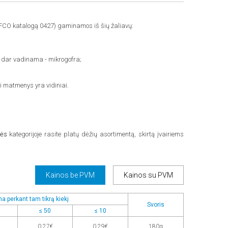
FCO katalogą 0427) gaminamos iš šių žaliavų:
o, dar vadinama - mikrogofra;
i matmenys yra vidiniai.
ės
kategorijoje rasite platų dėžių asortimentą, skirtą įvairiems
Kainos be PVM
Kainos su PVM
a perkant tam tikrą kiekį
Svoris
≤ 50
≤ 10
0,27€
0,29€
180g