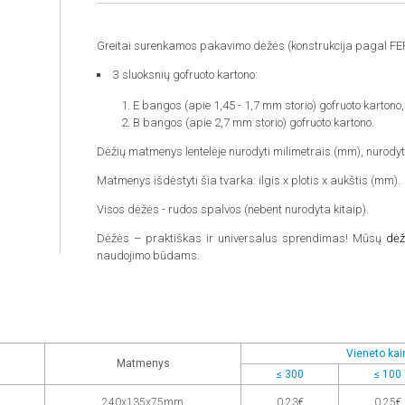
Greitai surenkamos pakavimo dėžės (konstrukcija pagal FE
3 sluoksnių gofruoto kartono:
E bangos (apie 1,45 - 1,7 mm storio) gofruoto karton
B bangos (apie 2,7 mm storio) gofruoto kartono.
Dėžių matmenys lentelėje nurodyti milimetrais (mm), nurodyt
Matmenys išdėstyti šia tvarka: ilgis x plotis x aukštis (mm).
Visos dėžės - rudos spalvos (nebent nurodyta kitaip).
Dėžės – praktiškas ir universalus sprendimas! Mūsų
dėž
naudojimo būdams.
Vieneto kain
Matmenys
≤ 300
≤ 100
240x135x75mm
0,23€
0,25€