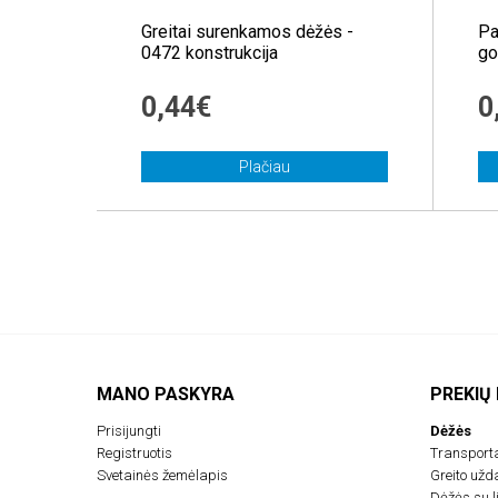
Greitai surenkamos dėžės -
Pa
0472 konstrukcija
go
0,44€
0
Plačiau
MANO PASKYRA
PREKIŲ
Prisijungti
Dėžės
Registruotis
Transport
Svetainės žemėlapis
Greito už
Dėžės su li