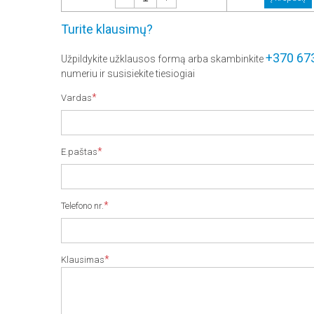
Turite klausimų?
+370 67
Užpildykite užklausos formą arba skambinkite
numeriu ir susisiekite tiesiogiai
*
Vardas
*
E.paštas
*
Telefono nr.
*
Klausimas