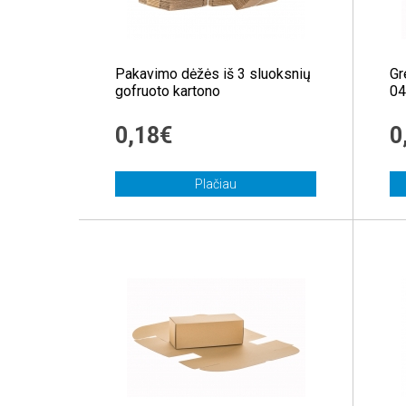
Pakavimo dėžės iš 3 sluoksnių
Gr
gofruoto kartono
04
0,18€
0
Plačiau