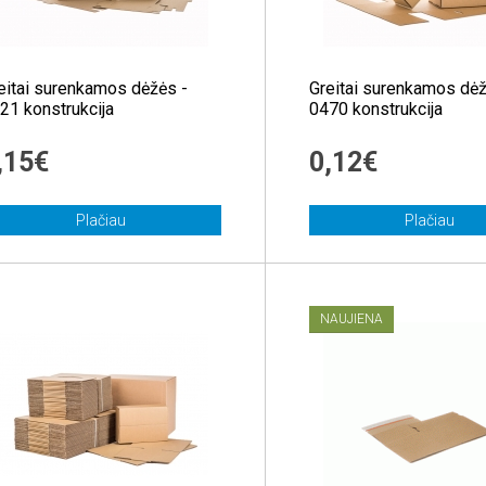
eitai surenkamos dėžės -
Greitai surenkamos dėž
21 konstrukcija
0470 konstrukcija
,15€
0,12€
Plačiau
Plačiau
NAUJIENA