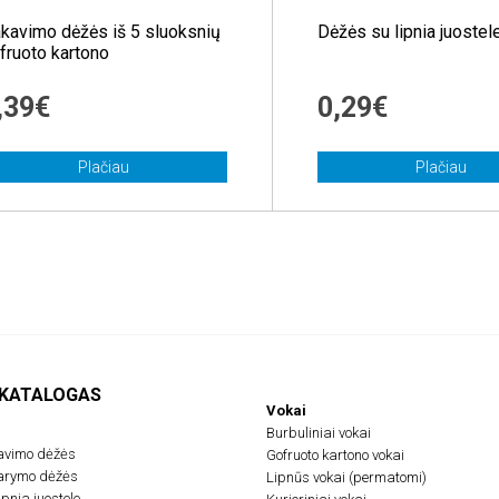
kavimo dėžės iš 5 sluoksnių
Dėžės su lipnia juostel
fruoto kartono
,39€
0,29€
Plačiau
Plačiau
 KATALOGAS
Vokai
Burbuliniai vokai
avimo dėžės
Gofruoto kartono vokai
darymo dėžės
Lipnūs vokai (permatomi)
pnia juostele