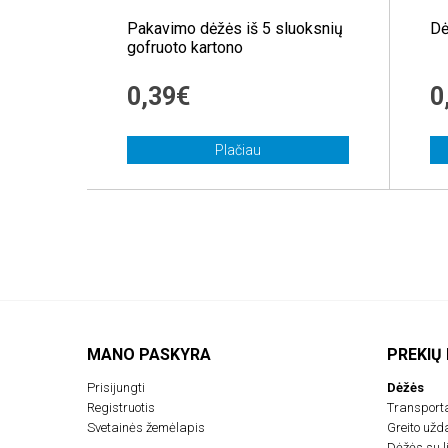
Pakavimo dėžės iš 5 sluoksnių
Dė
gofruoto kartono
0,39€
0
Plačiau
MANO PASKYRA
PREKIŲ
Prisijungti
Dėžės
Registruotis
Transport
Svetainės žemėlapis
Greito už
Dėžės su li