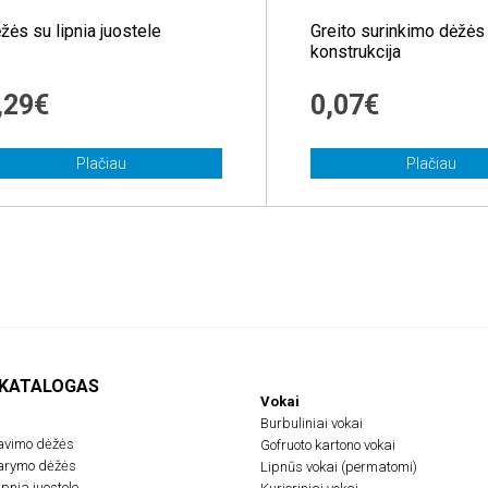
žės su lipnia juostele
Greito surinkimo dėžės
konstrukcija
,29€
0,07€
Plačiau
Plačiau
 KATALOGAS
Vokai
Burbuliniai vokai
avimo dėžės
Gofruoto kartono vokai
darymo dėžės
Lipnūs vokai (permatomi)
pnia juostele