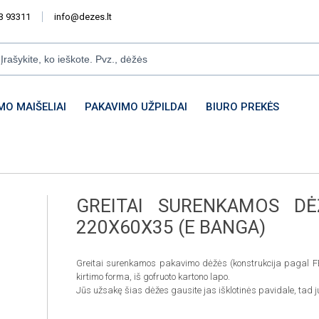
3 93311
info@dezes.lt
MO MAIŠELIAI
PAKAVIMO UŽPILDAI
BIURO PREKĖS
GREITAI SURENKAMOS DĖ
220X60X35 (E BANGA)
Greitai surenkamos pakavimo dėžės (konstrukcija pagal F
kirtimo forma, iš gofruoto kartono lapo.
Jūs užsakę šias dėžes gausite jas išklotinės pavidale, tad j