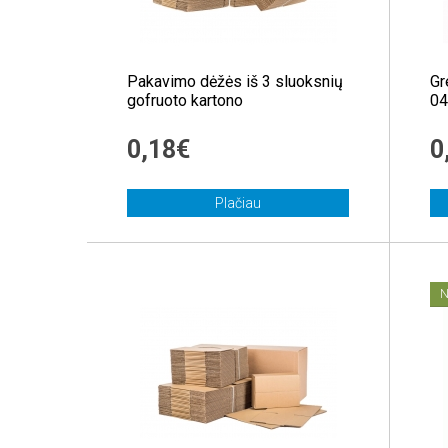
Pakavimo dėžės iš 3 sluoksnių
Gr
gofruoto kartono
04
0,18€
0
Plačiau
N