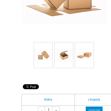
Kiekis
Į krepšelį
-
+
Į krepšelį