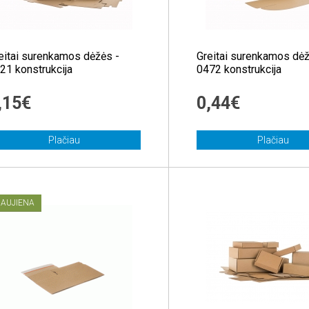
eitai surenkamos dėžės -
Greitai surenkamos dėž
21 konstrukcija
0472 konstrukcija
,15€
0,44€
Plačiau
Plačiau
AUJIENA