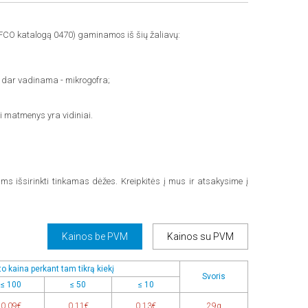
FCO katalogą 0470) gaminamos iš šių žaliavų:
o, dar vadinama - mikrogofra;
i matmenys yra vidiniai.
ms išsirinkti tinkamas dėžes. Kreipkitės į mus ir atsakysime į
Kainos be PVM
Kainos su PVM
o kaina perkant tam tikrą kiekį
Svoris
≤ 100
≤ 50
≤ 10
0,09€
0,11€
0,13€
29g