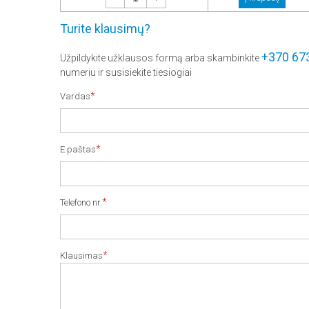
Turite klausimų?
+370 67
Užpildykite užklausos formą arba skambinkite
numeriu ir susisiekite tiesiogiai
*
Vardas
*
E.paštas
*
Telefono nr.
*
Klausimas