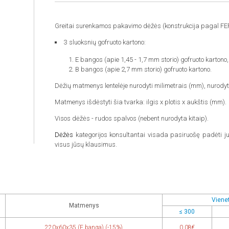
Greitai surenkamos pakavimo dėžės (konstrukcija pagal FE
3 sluoksnių gofruoto kartono:
E bangos (apie 1,45 - 1,7 mm storio) gofruoto karton
B bangos (apie 2,7 mm storio) gofruoto kartono.
Dėžių matmenys lentelėje nurodyti milimetrais (mm), nurodyt
Matmenys išdėstyti šia tvarka: ilgis x plotis x aukštis (mm).
Visos dėžės - rudos spalvos (nebent nurodyta kitaip).
Dėžės
kategorijos konsultantai visada pasiruošę padėti ju
visus jūsų klausimus.
Vienet
Matmenys
≤ 300
220x60x35 (E banga) (-15%)
0,08€