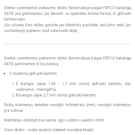
Greitai surenkamos pakavimo dėžės (konstrukcija pagal FEFCO katalogą
0470) yra gaminamos jas kertant, su specialia kirtimo forma, iš gofruoto
kartono lapo.
Jūs užsakę šias dėžes gausite jas išklotinės pavidale, tad jums reiks jas
susilankstyti patiems, kad suformuoti dėžę.
Greitai surenkamos pakavimo dėžės (konstrukcija pagal FEFCO katalogą
0470) gaminamos iš šių žaliavų:
3 sluoksnių gofruoto kartono:
E bangos (apie 1,45 - 1,7 mm storio) gofruoto kartono, dar
vadinama - mikrogofra;
B bangos (apie 2,7 mm storio) gofruoto kartono.
Dėžių matmenys lentelėje nurodyti milimetrais (mm), nurodyti matmenys
yra vidiniai.
Matmenys išdėstyti šia tvarka: ilgis x plotis x aukštis (mm).
Visos dėžės - rudos spalvos (nebent nurodyta kitaip).