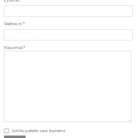
*
E.paštas
*
Telefono nr.
*
Klausimas
Sutinku pateikti savo duomenis