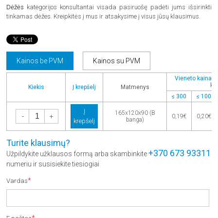
Dėžės
kategorijos konsultantai visada pasiruošę padėti jums išsirinkti
tinkamas dėžes. Kreipkitės į mus ir atsakysime į visus jūsų klausimus.
Kainos be PVM
Kainos su PVM
Vieneto kaina pe
kie
Kiekis
Į krepšelį
Matmenys
≤ 300
≤ 100
Į
-
+
165x120x90 (B
0,19€
0,20€
banga)
krepšelį
Turite klausimų?
+370 673 93311
Užpildykite užklausos formą arba skambinkite
numeriu ir susisiekite tiesiogiai
*
Vardas