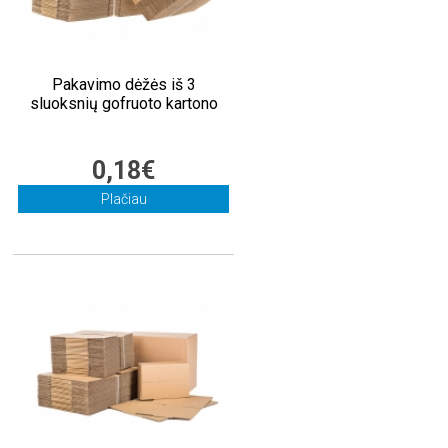
Pakavimo dėžės iš 3
sluoksnių gofruoto kartono
0,18€
Plačiau