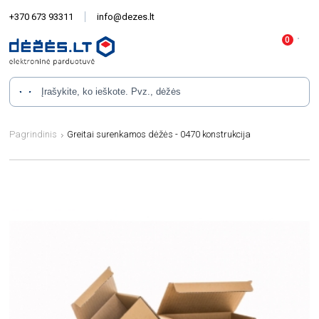
+370 673 93311
info@dezes.lt
Pagrindinis
Greitai surenkamos dėžės - 0470 konstrukcija