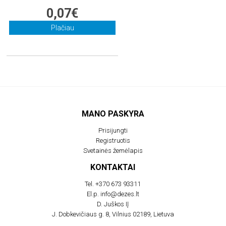
0,07€
Plačiau
MANO PASKYRA
Prisijungti
Registruotis
Svetainės žemėlapis
KONTAKTAI
Tel.
+370 673 93311
El.p.
info@dezes.lt
D. Juškos IĮ
J. Dobkevičiaus g. 8, Vilnius 02189, Lietuva