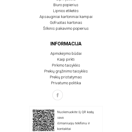
Biuro popierius
Lipnios etiketės
Apsauginiai kartoniniai kampai
Gofruotas kartonas
Šilkinis pakavimo popierius
INFORMACIJA
Apmokėjimo būdai
Kaip pirkti
Pirkimo taisyklės
Prekių grąžinimo taisyklės
Prekių pristatymas
Privatumo politika
Nuskenuokite šį QR kodą
savo
išmaniuoju telefonu ir
kontaktai