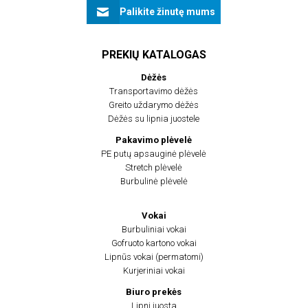
Palikite žinutę mums
PREKIŲ KATALOGAS
Dėžės
Transportavimo dėžės
Greito uždarymo dėžės
Dėžės su lipnia juostele
Pakavimo plėvelė
PE putų apsauginė plėvelė
Stretch plėvelė
Burbulinė plėvelė
Vokai
Burbuliniai vokai
Gofruoto kartono vokai
Lipnūs vokai (permatomi)
Kurjeriniai vokai
Biuro prekės
Lipni juosta