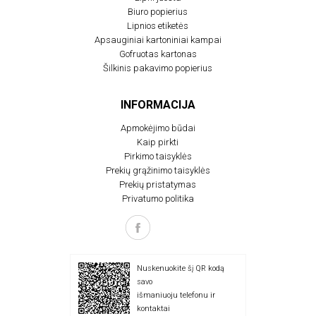
Biuro popierius
Lipnios etiketės
Apsauginiai kartoniniai kampai
Gofruotas kartonas
Šilkinis pakavimo popierius
INFORMACIJA
Apmokėjimo būdai
Kaip pirkti
Pirkimo taisyklės
Prekių grąžinimo taisyklės
Prekių pristatymas
Privatumo politika
Nuskenuokite šį QR kodą
savo
išmaniuoju telefonu ir
kontaktai