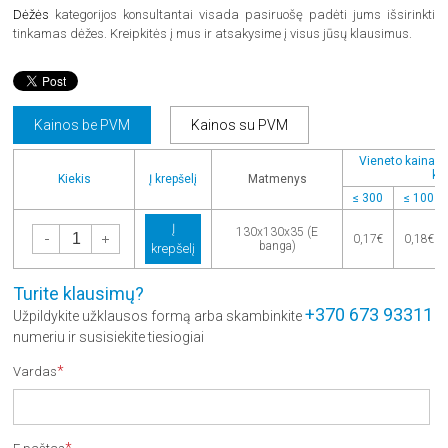
Dėžės
kategorijos konsultantai visada pasiruošę padėti jums išsirinkti
tinkamas dėžes. Kreipkitės į mus ir atsakysime į visus jūsų klausimus.
Kainos be PVM
Kainos su PVM
Vieneto kaina pe
kie
Kiekis
Į krepšelį
Matmenys
≤ 300
≤ 100
Į
-
+
130x130x35 (E
0,17€
0,18€
banga)
krepšelį
Turite klausimų?
+370 673 93311
Užpildykite užklausos formą arba skambinkite
numeriu ir susisiekite tiesiogiai
*
Vardas