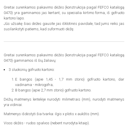
Greitai surenkamos pakavimo dėžės (konstrukcija pagal FEFCO katalogą
0470) yra gaminamos jas kertant, su specialia kirtimo forma, iš gofruoto
kartono lapo.
Jūs užsakę šias dėžes gausite jas išklotinės pavidale, tad jums reiks jas
susilankstyti patiems, kad suformuoti dėžę.
Greitai surenkamos pakavimo dėžės (konstrukcija pagal FEFCO katalogą
0470) gaminamos iš šių žaliavų:
3 sluoksnių gofruoto kartono:
E bangos (apie 1,45 - 1,7 mm storio) gofruoto kartono, dar
vadinama - mikrogofra;
B bangos (apie 2,7 mm storio) gofruoto kartono.
Dėžių matmenys lentelėje nurodyti milimetrais (mm), nurodyti matmenys
yra vidiniai.
Matmenys išdėstyti šia tvarka: ilgis x plotis x aukštis (mm).
Visos dėžės - rudos spalvos (nebent nurodyta kitaip).