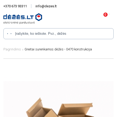
+370 673 93311
info@dezes.lt
Pagrindinis
Greitai surenkamos dėžės - 0470 konstrukcija