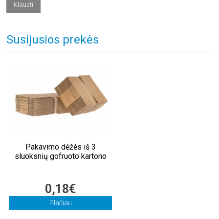
Susijusios prekės
Pakavimo dėžės iš 3
sluoksnių gofruoto kartono
0,18€
Plačiau