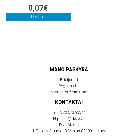
0,07€
Plačiau
MANO PASKYRA
Prisijungti
Registruotis
Svetainės žemėlapis
KONTAKTAI
Tel.
+370 673 93311
El.p.
info@dezes.lt
D. Juškos IĮ
J. Dobkevičiaus g. 8, Vilnius 02189, Lietuva