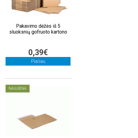
Pakavimo dėžės iš 5
sluoksnių gofruoto kartono
0,39€
Plačiau
NAUJIENA