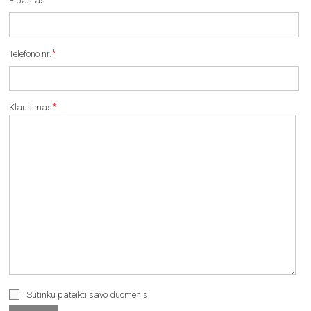
*
E.paštas
*
Telefono nr.
*
Klausimas
Sutinku pateikti savo duomenis