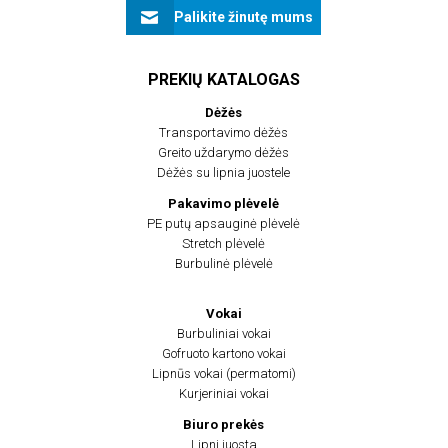
Palikite žinutę mums
PREKIŲ KATALOGAS
Dėžės
Transportavimo dėžės
Greito uždarymo dėžės
Dėžės su lipnia juostele
Pakavimo plėvelė
PE putų apsauginė plėvelė
Stretch plėvelė
Burbulinė plėvelė
Vokai
Burbuliniai vokai
Gofruoto kartono vokai
Lipnūs vokai (permatomi)
Kurjeriniai vokai
Biuro prekės
Lipni juosta