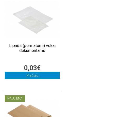
Lipnūs (permatomi) vokai
dokumentams
0,03€
Plačiau
NAUJIENA