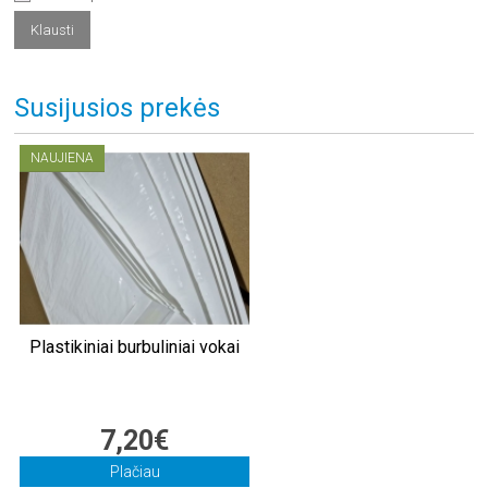
Susijusios prekės
NAUJIENA
Plastikiniai burbuliniai vokai
7,20€
Plačiau