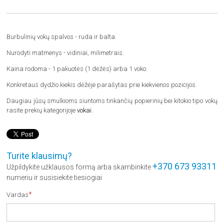
Burbulinių vokų spalvos - ruda ir balta.
Nurodyti matmenys - vidiniai, milimetrais.
Kaina rodoma - 1 pakuotės (1 dėžės) arba 1 voko.
Konkretaus dydžio kiekis dėžėje parašytas prie kiekvienos pozicijos.
Daugiau jūsų smulkioms siuntoms tinkančių popierinių bei kitokio tipo vokų
rasite prekių kategorijoje
vokai
.
Turite klausimų?
+370 673 93311
Užpildykite užklausos formą arba skambinkite
numeriu ir susisiekite tiesiogiai
*
Vardas