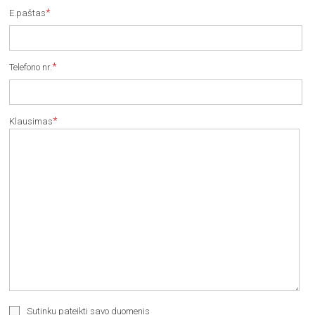
*
E.paštas
*
Telefono nr.
*
Klausimas
Sutinku pateikti savo duomenis