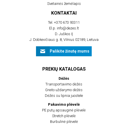
Svetainės žemėlapis
KONTAKTAI
Tel.
+370 673 93311
El.p.
info@dezes.lt
D. Juškos IĮ
J. Dobkevičiaus g. 8, Vilnius 02189, Lietuva
Palikite žinutę mums
PREKIŲ KATALOGAS
Dėžės
Transportavimo dėžės
Greito uždarymo dėžės
Dėžės su lipnia juostele
Pakavimo plėvelė
PE putų apsauginė plėvelė
Stretch plėvelė
Burbulinė plėvelė