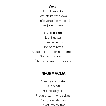
Vokai
Burbuliniai vokai
Gofruoto kartono vokai
Lipnūs vokai (permatomi)
Kurjeriniai vokai
Biuro prekės
Lipni juosta
Biuro popierius
Lipnios etiketės
Apsauginiai kartoniniai kampai
Gofruotas kartonas
Šilkinis pakavimo popierius
INFORMACIJA
Apmokėjimo būdai
Kaip pirkti
Pirkimo taisyklės
Prekių grąžinimo taisyklės
Prekių pristatymas
Privatumo politika