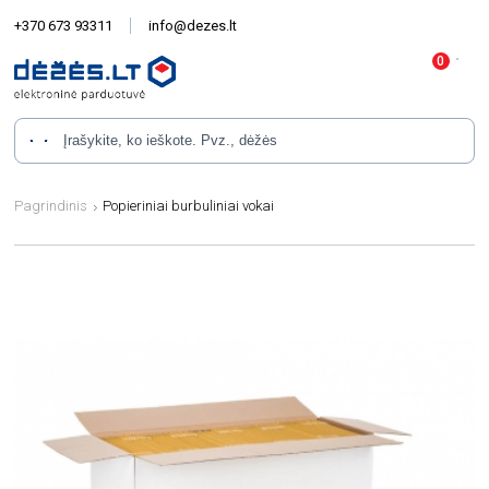
+370 673 93311
info@dezes.lt
Pagrindinis
Popieriniai burbuliniai vokai